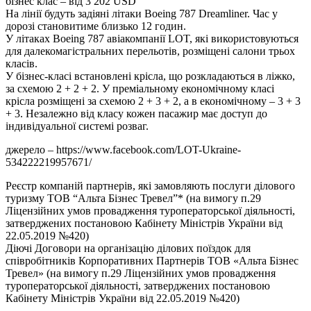
бізнес клас – від 3 202 USD
На лінії будуть задіяні літаки Boeing 787 Dreamliner. Час у
дорозі становитиме близько 12 годин.
У літаках Boeing 787 авіакомпанії LOT, які використовуються
для далекомагістральних перельотів, розміщені салони трьох
класів.
У бізнес-класі встановлені крісла, що розкладаються в ліжко,
за схемою 2 + 2 + 2. У преміальному економічному класі
крісла розміщені за схемою 2 + 3 + 2, а в економічному – 3 + 3
+ 3. Незалежно від класу кожен пасажир має доступ до
індивідуальної системі розваг.
джерело – https://www.facebook.com/LOT-Ukraine-
534222219957671/
Реєстр компаній партнерів, які замовляють послуги ділового
туризму ТОВ “Альта Бізнес Тревел”* (на вимогу п.29
Ліцензійних умов провадження туроператорської діяльності,
затверджених постановою Кабінету Міністрів України від
22.05.2019 №420)
Діючі Договори на організацію ділових поїздок для
співробітників Корпоративних Партнерів ТОВ «Альта Бізнес
Тревел» (на вимогу п.29 Ліцензійних умов провадження
туроператорської діяльності, затверджених постановою
Кабінету Міністрів України від 22.05.2019 №420)