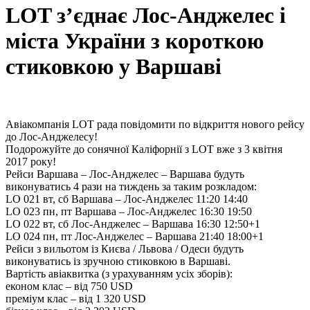
LOT з’єднає Лос-Анджелес і
міста України з короткою
стиковкою у Варшаві
Авіакомпанія LOT рада повідомити по відкриття нового рейсу
до Лос-Анджелесу!
Подорожуйте до сонячної Каліфорнії з LOT вже з 3 квітня
2017 року!
Рейси Варшава – Лос-Анджелес – Варшава будуть
виконуватись 4 рази на тиждень за таким розкладом:
LO 021 вт, сб Варшава – Лос-Анджелес 11:20 14:40
LO 023 пн, пт Варшава – Лос-Анджелес 16:30 19:50
LO 022 вт, сб Лос-Анджелес – Варшава 16:30 12:50+1
LO 024 пн, пт Лос-Анджелес – Варшава 21:40 18:00+1
Рейси з вильотом із Києва / Львова / Одеси будуть
виконуватись із зручною стиковкою в Варшаві.
Вартість авіаквитка (з урахуванням усіх зборів):
економ клас – від 750 USD
преміум клас – від 1 320 USD