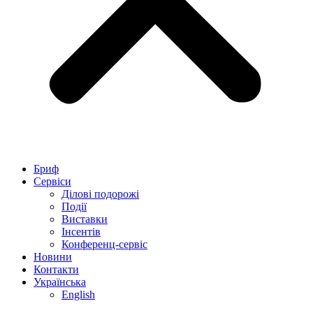
Бриф
Сервіси
Ділові подорожі
Події
Виставки
Інсентів
Конференц-сервіс
Новини
Контакти
Українська
English