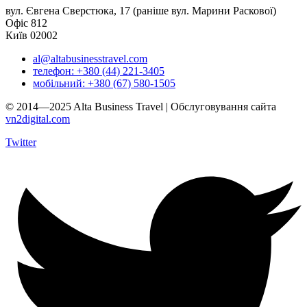
вул. Євгена Сверстюка, 17 (раніше вул. Марини Раскової)
Офіс 812
Київ 02002
al@altabusinesstravel.com
телефон: +380 (44) 221-3405
мобільний: +380 (67) 580-1505
© 2014—2025 Alta Business Travel | Обслуговування сайта
vn2digital.com
Twitter