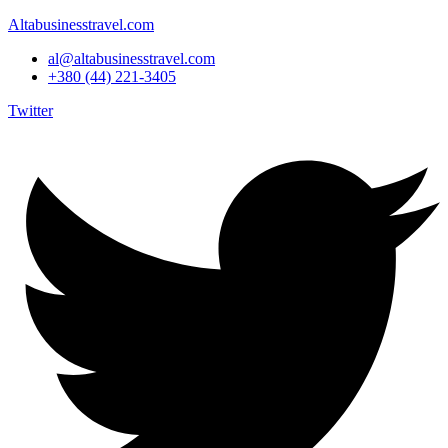
Altabusinesstravel.com
al@altabusinesstravel.com
+380 (44) 221-3405
Twitter