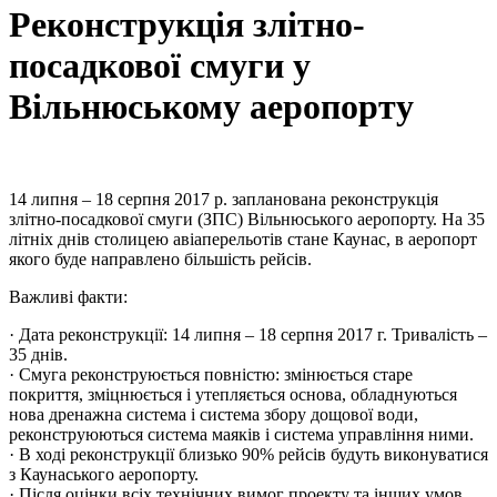
Реконструкція злітно-
посадкової смуги у
Вільнюському аеропорту
14 липня – 18 серпня 2017 р. запланована реконструкція
злітно-посадкової смуги (ЗПС) Вільнюського аеропорту. На 35
літніх днів столицею авіаперельотів стане Каунас, в аеропорт
якого буде направлено більшість рейсів.
Важливі факти:
· Дата реконструкції: 14 липня – 18 серпня 2017 г. Тривалість –
35 днів.
· Смуга реконструюється повністю: змінюється старе
покриття, зміцнюється і утепляється основа, обладнуються
нова дренажна система і система збору дощової води,
реконструюються система маяків і система управління ними.
· В ході реконструкції близько 90% рейсів будуть виконуватися
з Каунаського аеропорту.
· Після оцінки всіх технічних вимог проекту та інших умов,