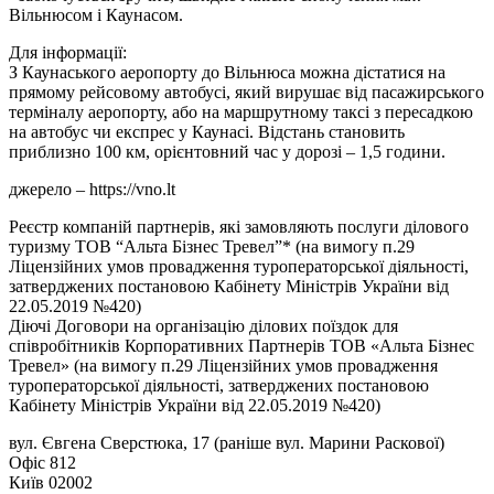
Вільнюсом і Каунасом.
Для інформації:
З Каунаського аеропорту до Вільнюса можна дістатися на
прямому рейсовому автобусі, який вирушає від пасажирського
терміналу аеропорту, або на маршрутному таксі з пересадкою
на автобус чи експрес у Каунасі. Відстань становить
приблизно 100 км, орієнтовний час у дорозі – 1,5 години.
джерело – https://vno.lt
Реєстр компаній партнерів, які замовляють послуги ділового
туризму ТОВ “Альта Бізнес Тревел”* (на вимогу п.29
Ліцензійних умов провадження туроператорської діяльності,
затверджених постановою Кабінету Міністрів України від
22.05.2019 №420)
Діючі Договори на організацію ділових поїздок для
співробітників Корпоративних Партнерів ТОВ «Альта Бізнес
Тревел» (на вимогу п.29 Ліцензійних умов провадження
туроператорської діяльності, затверджених постановою
Кабінету Міністрів України від 22.05.2019 №420)
вул. Євгена Сверстюка, 17 (раніше вул. Марини Раскової)
Офіс 812
Київ 02002