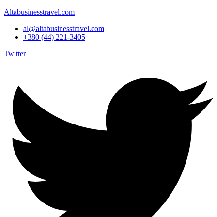
Altabusinesstravel.com
al@altabusinesstravel.com
+380 (44) 221-3405
Twitter