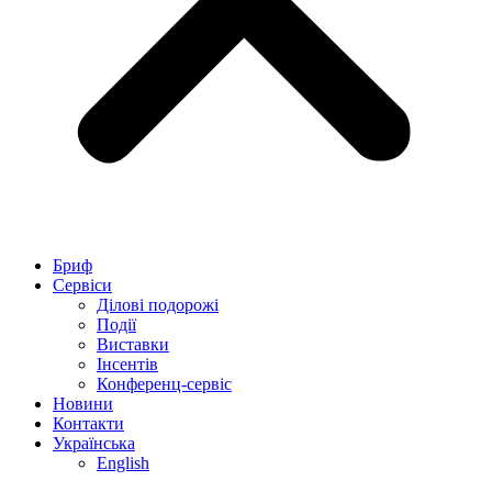
Бриф
Сервіси
Ділові подорожі
Події
Виставки
Інсентів
Конференц-сервіс
Новини
Контакти
Українська
English