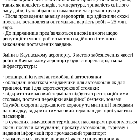
таких як кількість опадів, температура, тривалість світлого
часу доби, було обрано оптимальний час реконструкції.
· Після проведення аналізу аеропортів, що здійснили схожі
проекти, встановлена ​​оптимальна вартість робіт – 25 млн.
євро.
· До підрядників пред’являються високі вимоги щодо
репутації та якості робіт з метою надійного і точного
виконання поставлених завдань.
Зміни в Каунаському аеропорту. З метою забезпечення якості
робіт в Каунаському аеропорту буде створена додаткова
інфраструктура:
· розширені існуючі автомобільні автостоянки;
· обладнані додаткові майданчики для автомобілів як для
тривалої, так і для короткострокової стоянки;
· відкрито тимчасовий термінал відбуття з реєстраційними
столами, постами перевірки авіаційної безпеки, зонами
Служби охорони державного кордону та митниці і виходами
на посадку; відкрито тимчасовий термінал для прибуваючих
пасажирів;
· в сучасних тимчасових терміналах пасажирам пропонуються
якісні послуги харчування, прокату автомобілів, туризму і
надання інформації про громадський транспорт;
· заохочується зручне, швидке і якісне сполучення між