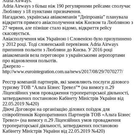
Adria Airways.
Adria Airways з більш ніж 190 регулярними рейсами сполучає
Любляну з 18 пунктами призначення.
Нагадаємо, українська авіакомпанія “Дніпроавіа” планувала
відкриття прямого авіасполучення між Києвом та Любляною з
27 червня, але пізніше стало відомо, відкриття рейсу
скасовується.
Авіасполучення між Україною і Словенією було призупинено
у 2012 році. Тоді словенський перевізник Adria Airways
припинив польоти з Любляни до Києва. У 2016 році
авіакомпанія вела переговори з українськими аеропортами
про відновлення польотів.
Джерело –
http://www.eurointegration.com.ua/news/2017/08/29/7070277/
Реєстр компаній партнерів, які замовляють послуги ділового
туризму ТОВ “Альта Бізнес Тревел”* (на вимогу п.29
Ліцензійних умов провадження туроператорської діяльності,
затверджених постановою Кабінету Міністрів України від
22.05.2019 №420)
Діючі Договори на організацію ділових поїздок для
співробітників Корпоративних Партнерів ТОВ «Альта Бізнес
Тревел» (на вимогу п.29 Ліцензійних умов провадження
туроператорської діяльності, затверджених постановою
Кабінету Міністрів України від 22.05.2019 №420)