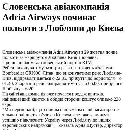
Словенська авіакомпанія
Adria Airways починає
польоти з Любляни до Києва
Словенська авіакомпанія Adria Airways з 29 жовтня почне
польоти за маршрутом Любляна-Київ-Любляна.
Про це повідомляє словенський портал RTV.
Рейси виконуватимуться три рази на тиждень літаками
Bombardier CRJ900. Літак, що виконуватиме рейс Любляна-
Київ, відправлятиметься о 22:35, прибуття до Борисполя – о
01:40. Зворотній рейс відправлятиметься о 05:00, прибуття в
Любляну – 6:20.
На сайті авіакомпанія вже почався продаж квитків,
найдешевший квиток в обидві сторони коштує близько 230
євро.
“Ми переконані, що з новим напрямком наші пасажири не
тільки поліпшать зв’язок з Києвом, але також зможуть
успішно підключити Україну через Любляну до інших
європейських напрямків”, – сказала Арна Шустер, директор