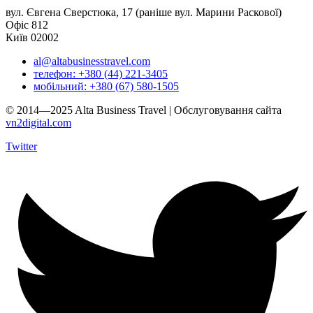
вул. Євгена Сверстюка, 17 (раніше вул. Марини Раскової)
Офіс 812
Київ 02002
al@altabusinesstravel.com
телефон: +380 (44) 221-3405
мобільний: +380 (67) 580-1505
© 2014—2025 Alta Business Travel | Обслуговування сайта
vn2digital.com
Twitter