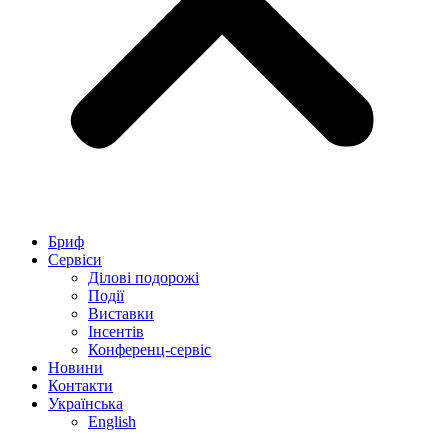
Бриф
Сервіси
Ділові подорожі
Події
Виставки
Інсентів
Конференц-сервіс
Новини
Контакти
Українська
English