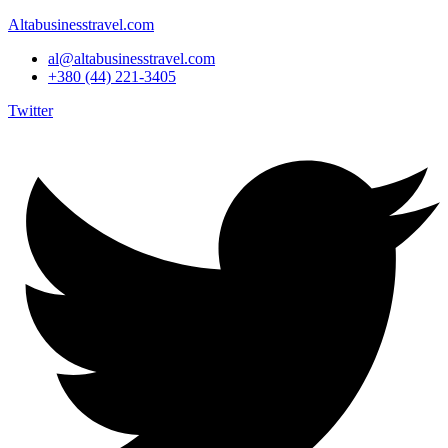
Altabusinesstravel.com
al@altabusinesstravel.com
+380 (44) 221-3405
Twitter