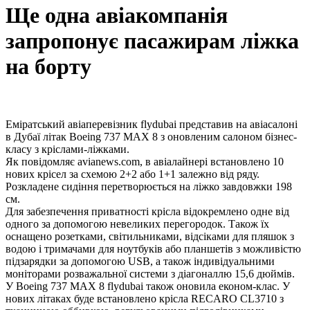
Ще одна авіакомпанія
запропонує пасажирам ліжка
на борту
Еміратський авіаперевізник flydubai представив на авіасалоні
в Дубаї літак Boeing 737 MAX 8 з оновленим салоном бізнес-
класу з кріслами-ліжками.
Як повідомляє avianews.com, в авіалайнері встановлено 10
нових крісел за схемою 2+2 або 1+1 залежно від ряду.
Розкладене сидіння перетворюється на ліжко завдовжки 198
см.
Для забезпечення приватності крісла відокремлено одне від
одного за допомогою невеликих перегородок. Також їх
оснащено розетками, світильниками, відсіками для пляшок з
водою і тримачами для ноутбуків або планшетів з можливістю
підзарядки за допомогою USB, а також індивідуальними
моніторами розважальної системи з діагоналлю 15,6 дюймів.
У Boeing 737 MAX 8 flydubai також оновила економ-клас. У
нових літаках буде встановлено крісла RECARO CL3710 з