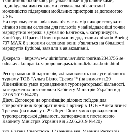
тканинною оббивкою, регульованими підголівниками,
індивідуальними екранами розважальної системи і
можливістю підзарядки мобільних пристроїв за допомогою
USB.
На першому етапі авіакомпанія має намір використовувати
літаки з новим салоном для польотів у найвіддаленіші точки
маршрутної мережі: з Дубая до Бангкока, Єкатеринбурга,
Занзібару і Праги. Після отримання додаткових літаків Boeing
737 MAX 8 з новими салонами вони з’являться на більшості
маршрутів flydubai, заявили в авіакомпанії.
Джерело – https://www.ukrinform.ua/rubric-tourism/2343756-se-
odna-aviakompania-zaproponue-pasaziram-lizka-na-bortu.html
Реєстр компаній партнерів, які замовляють послуги ділового
туризму ТОВ “Альта Бізнес Тревел”* (на вимогу п.29
Ліцензійних умов провадження туроператорської діяльності,
затверджених постановою Кабінету Міністрів України від
22.05.2019 №420)
Діючі Договори на організацію ділових поїздок для
співробітників Корпоративних Партнерів ТОВ «Альта Бізнес
Тревел» (на вимогу п.29 Ліцензійних умов провадження
туроператорської діяльності, затверджених постановою
Кабінету Міністрів України від 22.05.2019 №420)
вул. Євгена Сверстюка, 17 (раніше вул. Марини Раскової)