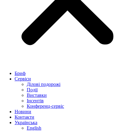
Бриф
Сервіси
Ділові подорожі
Події
Виставки
Інсентів
Конференц-сервіс
Новини
Контакти
Українська
English