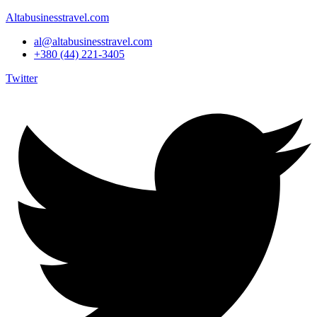
Altabusinesstravel.com
al@altabusinesstravel.com
+380 (44) 221-3405
Twitter