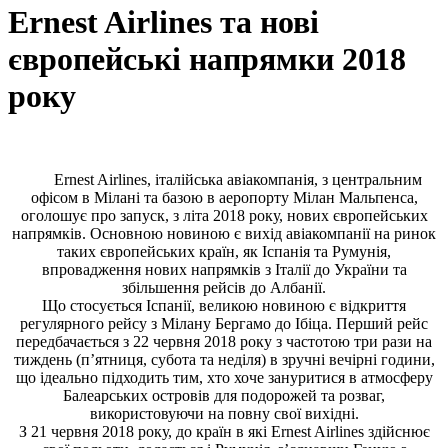
Ernest Airlines та нові
європейські напрямки 2018
року
Ernest Airlines, італійська авіакомпанія, з центральним
офісом в Мілані та базою в аеропорту Мілан Мальпенса,
оголошує про запуск, з літа 2018 року, нових європейських
напрямків. Основною новиною є вихід авіакомпанії на ринок
таких європейських країн, як Іспанія та Румунія,
впровадження нових напрямків з Італії до України та
збільшення рейсів до Албанії.
Що стосується Іспанії, великою новиною є відкриття
регулярного рейсу з Мілану Бергамо до Ібіца. Перший рейс
передбачається з 22 червня 2018 року з частотою три рази на
тиждень (п’ятниця, субота та неділя) в зручні вечірні години,
що ідеально підходить тим, хто хоче зануритися в атмосферу
Балеарських островів для подорожей та розваг,
використовуючи на повну свої вихідні.
З 21 червня 2018 року, до країн в які Ernest Airlines здійснює