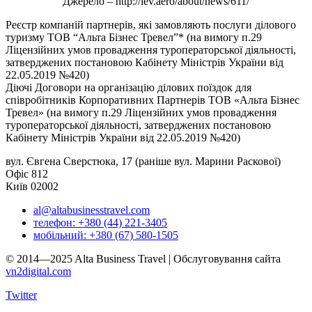
Джерело – http://iev.aero/about/news/611/
Реєстр компаній партнерів, які замовляють послуги ділового
туризму ТОВ “Альта Бізнес Тревел”* (на вимогу п.29
Ліцензійних умов провадження туроператорської діяльності,
затверджених постановою Кабінету Міністрів України від
22.05.2019 №420)
Діючі Договори на організацію ділових поїздок для
співробітників Корпоративних Партнерів ТОВ «Альта Бізнес
Тревел» (на вимогу п.29 Ліцензійних умов провадження
туроператорської діяльності, затверджених постановою
Кабінету Міністрів України від 22.05.2019 №420)
вул. Євгена Сверстюка, 17 (раніше вул. Марини Раскової)
Офіс 812
Київ 02002
al@altabusinesstravel.com
телефон: +380 (44) 221-3405
мобільний: +380 (67) 580-1505
© 2014—2025 Alta Business Travel | Обслуговування сайта
vn2digital.com
Twitter