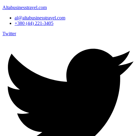
Altabusinesstravel.com
al@altabusinesstravel.com
+380 (44) 221-3405
Twitter