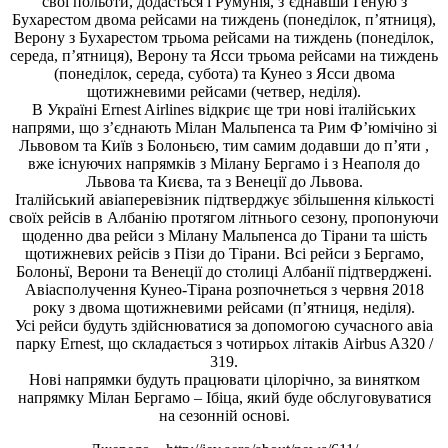
свої польоти, додасться і Румунія, з’єднавши Геную з
Бухарестом двома рейсами на тиждень (понеділок, п’ятниця),
Верону з Бухарестом трьома рейсами на тиждень (понеділок,
середа, п’ятниця), Верону та Ясси трьома рейсами на тиждень
(понеділок, середа, субота) та Кунео з Ясси двома
щотижневими рейсами (четвер, неділя).
В Україні Ernest Airlines відкриє ще три нові італійських
напрями, що з’єднають Мілан Мальпенса та Рим Ф’юмічіно зі
Львовом та Київ з Болоньєю, тим самим додавши до п’яти ,
вже існуючих напрямків з Мілану Бергамо і з Неаполя до
Львова та Києва, та з Венеції до Львова.
Італійський авіаперевізник підтверджує збільшення кількості
своїх рейсів в Албанію протягом літнього сезону, пропонуючи
щоденно два рейси з Мілану Мальпенса до Тірани та шість
щотижневих рейсів з Пізи до Тірани. Всі рейси з Бергамо,
Болоньї, Верони та Венеції до столиці Албанії підтверджені.
Авіасполучення Кунео-Тірана розпочнеться з червня 2018
року з двома щотижневими рейсами (п’ятниця, неділя).
Усі рейси будуть здійснюватися за допомогою сучасного авіа
парку Ernest, що складається з чотирьох літаків Airbus A320 /
319.
Нові напрямки будуть працювати цілорічно, за винятком
напрямку Мілан Бергамо – Ібіца, який буде обслуговуватися
на сезонній основі.