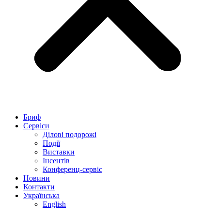
Бриф
Сервіси
Ділові подорожі
Події
Виставки
Інсентів
Конференц-сервіс
Новини
Контакти
Українська
English