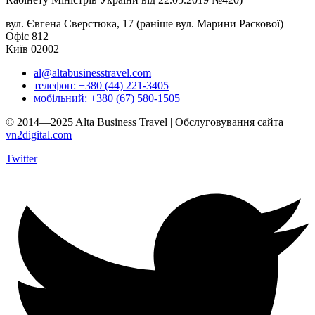
вул. Євгена Сверстюка, 17 (раніше вул. Марини Раскової)
Офіс 812
Київ 02002
al@altabusinesstravel.com
телефон: +380 (44) 221-3405
мобільний: +380 (67) 580-1505
© 2014—2025 Alta Business Travel | Обслуговування сайта
vn2digital.com
Twitter