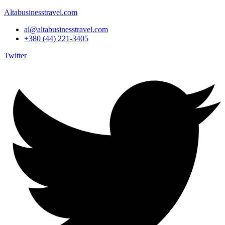
Altabusinesstravel.com
al@altabusinesstravel.com
+380 (44) 221-3405
Twitter