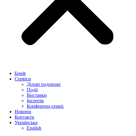
Бриф
Сервіси
Ділові подорожі
Події
Виставки
Інсентів
Конференц-сервіс
Новини
Контакти
Українська
English