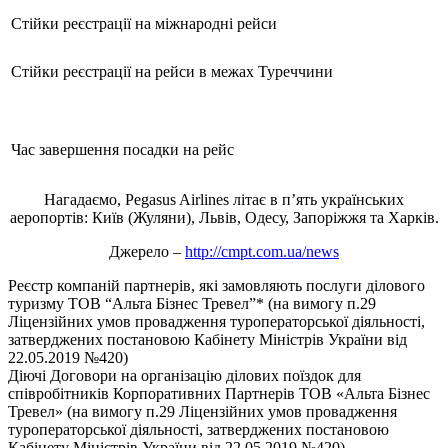
Стійки реєстрації на міжнародні рейси
Стійки реєстрації на рейси в межах Туреччини
Час завершення посадки на рейс
Нагадаємо, Pegasus Airlines літає в п’ять українських
аеропортів: Київ (Жуляни), Львів, Одесу, Запоріжжя та Харків.
Джерело –
http://cmpt.com.ua/news
Реєстр компаній партнерів, які замовляють послуги ділового
туризму ТОВ “Альта Бізнес Тревел”* (на вимогу п.29
Ліцензійних умов провадження туроператорської діяльності,
затверджених постановою Кабінету Міністрів України від
22.05.2019 №420)
Діючі Договори на організацію ділових поїздок для
співробітників Корпоративних Партнерів ТОВ «Альта Бізнес
Тревел» (на вимогу п.29 Ліцензійних умов провадження
туроператорської діяльності, затверджених постановою
Кабінету Міністрів України від 22.05.2019 №420)