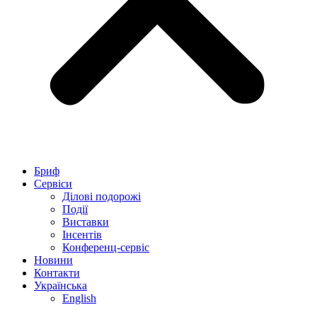
Бриф
Сервіси
Ділові подорожі
Події
Виставки
Інсентів
Конференц-сервіс
Новини
Контакти
Українська
English