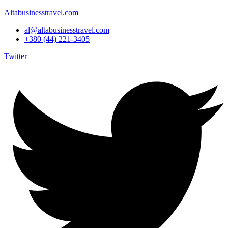
Altabusinesstravel.com
al@altabusinesstravel.com
+380 (44) 221-3405
Twitter