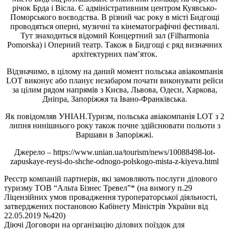
річок Брда і Вісла. Є адміністративним центром Куявсько-
Поморського воєводства. В різний час року в місті Бидгощі
проводяться оперні, музичні та кінематографічні фестивалі.
Тут знаходиться відомий Концертний зал (Filharmonia
Pomorska) і Оперний театр. Також в Бидгощі є ряд визначних
архітектурних пам’яток.
Відзначимо, в цілому на даний момент польська авіакомпанія
LOT виконує або планує незабаром почати виконувати рейси
за цілим рядом напрямів з Києва, Львова, Одеси, Харкова,
Дніпра, Запоріжжя та Івано-Франківська.
Як повідомляв УНІАН.Туризм, польська авіакомпанія LOT з 2
липня нинішнього року також почне здійснювати польоти з
Варшави в Запоріжжі.
Джерело – https://www.unian.ua/tourism/news/10088498-lot-
zapuskaye-reysi-do-shche-odnogo-polskogo-mista-z-kiyeva.html
Реєстр компаній партнерів, які замовляють послуги ділового
туризму ТОВ “Альта Бізнес Тревел”* (на вимогу п.29
Ліцензійних умов провадження туроператорської діяльності,
затверджених постановою Кабінету Міністрів України від
22.05.2019 №420)
Діючі Договори на організацію ділових поїздок для