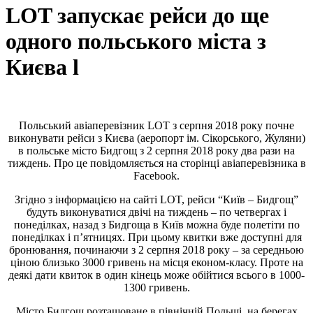
LOT запускає рейси до ще
одного польського міста з
Києва l
Польський авіаперевізник LOT з серпня 2018 року почне
виконувати рейси з Києва (аеропорт ім. Сікорського, Жуляни)
в польське місто Бидгощ з 2 серпня 2018 року два рази на
тиждень. Про це повідомляється на сторінці авіаперевізника в
Facebook.
Згідно з інформацією на сайті LOT, рейси “Київ – Бидгощ”
будуть виконуватися двічі на тиждень – по четвергах і
понеділках, назад з Бидгоща в Київ можна буде полетіти по
понеділках і п’ятницях. При цьому квитки вже доступні для
бронювання, починаючи з 2 серпня 2018 року – за середньою
ціною близько 3000 гривень на місця економ-класу. Проте на
деякі дати квиток в один кінець може обійтися всього в 1000-
1300 гривень.
Місто Бидгощ розташоване в північній Польщі, на берегах