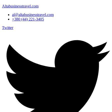
Altabusinesstravel.com
al@altabusinesstravel.com
+380 (44) 221-3405
Twitter