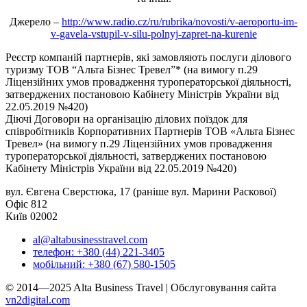
Джерело –
http://www.radio.cz/ru/rubrika/novosti/v-aeroportu-im-
v-gavela-vstupil-v-silu-polnyj-zapret-na-kurenie
Реєстр компаній партнерів, які замовляють послуги ділового
туризму ТОВ “Альта Бізнес Тревел”* (на вимогу п.29
Ліцензійних умов провадження туроператорської діяльності,
затверджених постановою Кабінету Міністрів України від
22.05.2019 №420)
Діючі Договори на організацію ділових поїздок для
співробітників Корпоративних Партнерів ТОВ «Альта Бізнес
Тревел» (на вимогу п.29 Ліцензійних умов провадження
туроператорської діяльності, затверджених постановою
Кабінету Міністрів України від 22.05.2019 №420)
вул. Євгена Сверстюка, 17 (раніше вул. Марини Раскової)
Офіс 812
Київ 02002
al@altabusinesstravel.com
телефон: +380 (44) 221-3405
мобільний: +380 (67) 580-1505
© 2014—2025 Alta Business Travel | Обслуговування сайта
vn2digital.com