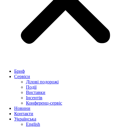
Бриф
Сервіси
Ділові подорожі
Події
Виставки
Інсентів
Конференц-сервіс
Новини
Контакти
Українська
English