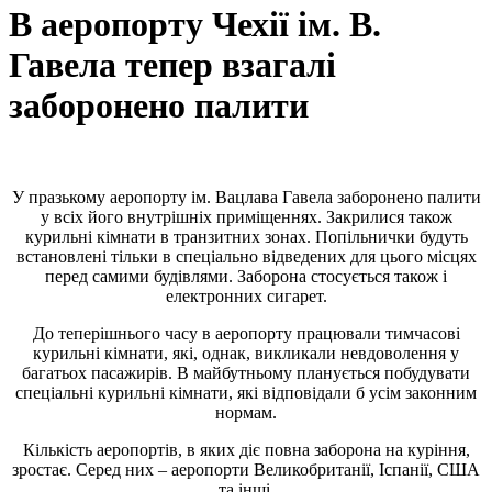
В аеропорту Чехії ім. В.
Гавела тепер взагалі
заборонено палити
У празькому аеропорту ім. Вацлава Гавела заборонено палити
у всіх його внутрішніх приміщеннях. Закрилися також
курильні кімнати в транзитних зонах. Попільнички будуть
встановлені тільки в спеціально відведених для цього місцях
перед самими будівлями. Заборона стосується також і
електронних сигарет.
До теперішнього часу в аеропорту працювали тимчасові
курильні кімнати, які, однак, викликали невдоволення у
багатьох пасажирів. В майбутньому планується побудувати
спеціальні курильні кімнати, які відповідали б усім законним
нормам.
Кількість аеропортів, в яких діє повна заборона на куріння,
зростає. Серед них – аеропорти Великобританії, Іспанії, США
та інші.