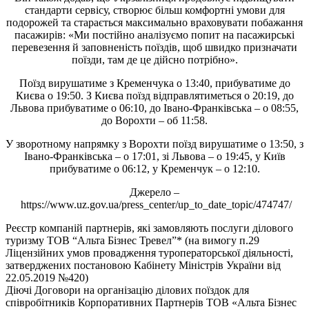
стандарти сервісу, створює більш комфортні умови для
подорожей та старається максимально враховувати побажання
пасажирів: «Ми постійно аналізуємо попит на пасажирські
перевезення й заповненість поїздів, щоб швидко призначати
поїзди, там де це дійсно потрібно».
Поїзд вирушатиме з Кременчука о 13:40, прибуватиме до
Києва о 19:50. З Києва поїзд відправлятиметься о 20:19, до
Львова прибуватиме о 06:10, до Івано-Франківська – о 08:55,
до Ворохти – об 11:58.
У зворотному напрямку з Ворохти поїзд вирушатиме о 13:50, з
Івано-Франківська – о 17:01, зі Львова – о 19:45, у Київ
прибуватиме о 06:12, у Кременчук – о 12:10.
Джерело –
https://www.uz.gov.ua/press_center/up_to_date_topic/474747/
Реєстр компаній партнерів, які замовляють послуги ділового
туризму ТОВ “Альта Бізнес Тревел”* (на вимогу п.29
Ліцензійних умов провадження туроператорської діяльності,
затверджених постановою Кабінету Міністрів України від
22.05.2019 №420)
Діючі Договори на організацію ділових поїздок для
співробітників Корпоративних Партнерів ТОВ «Альта Бізнес