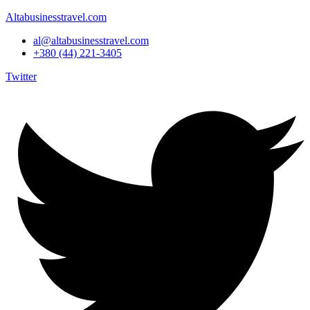
Altabusinesstravel.com
al@altabusinesstravel.com
+380 (44) 221-3405
Twitter