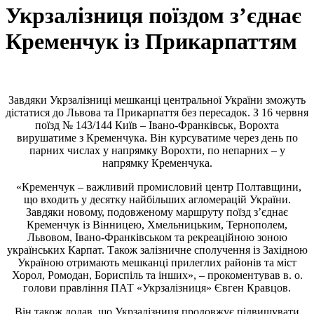
Укрзалізниця поїздом з’єднає
Кременчук із Прикарпаттям
Завдяки Укрзалізниці мешканці центральної України зможуть
дістатися до Львова та Прикарпаття без пересадок. З 16 червня
поїзд № 143/144 Київ – Івано-Франківськ, Ворохта
вирушатиме з Кременчука. Він курсуватиме через день по
парних числах у напрямку Ворохти, по непарних – у
напрямку Кременчука.
«Кременчук – важливий промисловий центр Полтавщини,
що входить у десятку найбільших агломерацій України.
Завдяки новому, подовженому маршруту поїзд з’єднає
Кременчук із Вінницею, Хмельницьким, Тернополем,
Львовом, Івано-Франківськом та рекреаційною зоною
українських Карпат. Також залізничне сполучення із Західною
Україною отримають мешканці прилеглих районів та міст
Хорол, Ромодан, Бориспіль та інших», – прокоментував в. о.
голови правління ПАТ «Укрзалізниця» Євген Кравцов.
Він також додав, що Укрзалізниця продовжує підвищувати