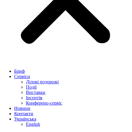
Бриф
Сервіси
Ділові подорожі
Події
Виставки
Інсентів
Конференц-сервіс
Новини
Контакти
Українська
English