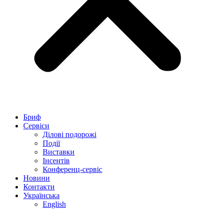
Бриф
Сервіси
Ділові подорожі
Події
Виставки
Інсентів
Конференц-сервіс
Новини
Контакти
Українська
English