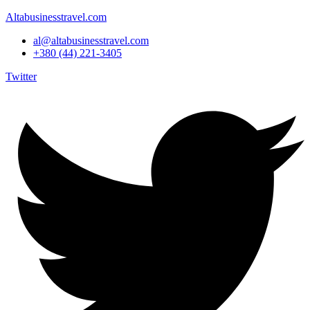
Altabusinesstravel.com
al@altabusinesstravel.com
+380 (44) 221-3405
Twitter