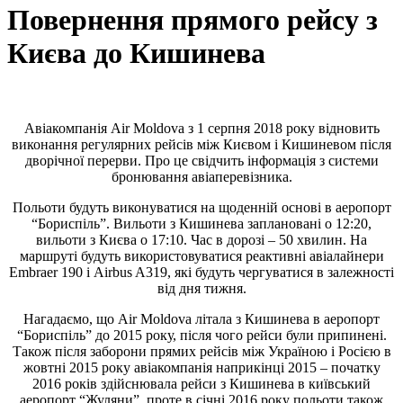
Повернення прямого рейсу з
Києва до Кишинева
Авіакомпанія Air Moldova з 1 серпня 2018 року відновить
виконання регулярних рейсів між Києвом і Кишиневом після
дворічної перерви. Про це свідчить інформація з системи
бронювання авіаперевізника.
Польоти будуть виконуватися на щоденній основі в аеропорт
“Бориспіль”. Вильоти з Кишинева заплановані о 12:20,
вильоти з Києва о 17:10. Час в дорозі – 50 хвилин. На
маршруті будуть використовуватися реактивні авіалайнери
Embraer 190 і Airbus A319, які будуть чергуватися в залежності
від дня тижня.
Нагадаємо, що Air Moldova літала з Кишинева в аеропорт
“Бориспіль” до 2015 року, після чого рейси були припинені.
Також після заборони прямих рейсів між Україною і Росією в
жовтні 2015 року авіакомпанія наприкінці 2015 – початку
2016 років здійснювала рейси з Кишинева в київський
аеропорт “Жуляни”, проте в січні 2016 року польоти також