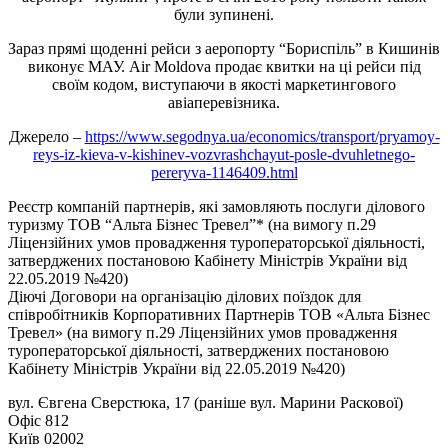
були зупинені.
Зараз прямі щоденні рейси з аеропорту “Бориспіль” в Кишинів
виконує МАУ. Air Moldova продає квитки на ці рейси під
своїм кодом, виступаючи в якості маркетингового
авіаперевізника.
Джерело –
https://www.segodnya.ua/economics/transport/pryamoy-
reys-iz-kieva-v-kishinev-vozvrashchayut-posle-dvuhletnego-
pereryva-1146409.html
Реєстр компаній партнерів, які замовляють послуги ділового
туризму ТОВ “Альта Бізнес Тревел”* (на вимогу п.29
Ліцензійних умов провадження туроператорської діяльності,
затверджених постановою Кабінету Міністрів України від
22.05.2019 №420)
Діючі Договори на організацію ділових поїздок для
співробітників Корпоративних Партнерів ТОВ «Альта Бізнес
Тревел» (на вимогу п.29 Ліцензійних умов провадження
туроператорської діяльності, затверджених постановою
Кабінету Міністрів України від 22.05.2019 №420)
вул. Євгена Сверстюка, 17 (раніше вул. Марини Раскової)
Офіс 812
Київ 02002