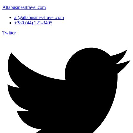
Altabusinesstravel.com
al@altabusinesstravel.com
+380 (44) 221-3405
Twitter