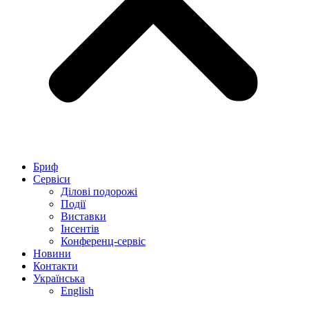
Бриф
Сервіси
Ділові подорожі
Події
Виставки
Інсентів
Конференц-сервіс
Новини
Контакти
Українська
English