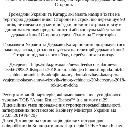
Сторони.
Громадяни України та Катару, які мають намір в’їхати на
територію держави іншої Сторони на строк, що перевищує 90
днів, незалежно від мети поїздки, повинні отримати візу в
дипломатичному представництві або консульській установі
держави іншої Сторони перед в’їздом на її територію.
Громадяни України та Держави Катар повинні дотримуватись
законодавства, що застосовується на території держави іншої
Сторони під час свого в’їзду, перебування та виїзду.
Джерело – https://mfa.gov.ua/ua/news-feeds/consular-news-
feed/67898-2-listopada-2018-roku-nabiraje-chinnosti-ugoda-mizh-
kabinetom-ministriv-ukrajini-ta-uryadom-derzhavi-katar-pro-
vzajemne-skasuvannya-vizovih-vimog-vchinena-20-bereznya-2018-
roku-u-m-doha
Реєстр компаній партнерів, які замовляють послуги ділового
туризму ТОВ “Альта Бізнес Тревел”* (на вимогу п.29
Ліцензійних умов провадження туроператорської діяльності,
затверджених постановою Кабінету Міністрів України від
22.05.2019 №420)
Діючі Договори на організацію ділових поїздок для
співробітників Корпоративних Партнерів ТОВ «Альта Бізнес