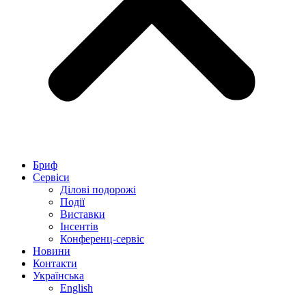
Бриф
Сервіси
Ділові подорожі
Події
Виставки
Інсентів
Конференц-сервіс
Новини
Контакти
Українська
English