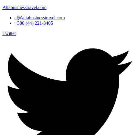
Altabusinesstravel.com
al@altabusinesstravel.com
+380 (44) 221-3405
Twitter