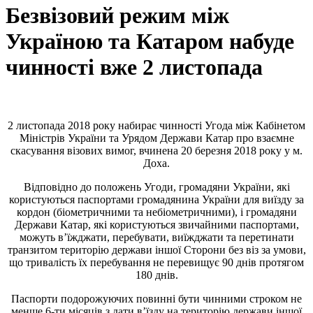
Безвізовий режим між
Україною та Катаром набуде
чинності вже 2 листопада
2 листопада 2018 року набирає чинності Угода між Кабінетом
Міністрів України та Урядом Держави Катар про взаємне
скасування візових вимог, вчинена 20 березня 2018 року у м.
Доха.
Відповідно до положень Угоди, громадяни України, які
користуються паспортами громадянина України для виїзду за
кордон (біометричними та небіометричними), і громадяни
Держави Катар, які користуються звичайними паспортами,
можуть в’їжджати, перебувати, виїжджати та перетинати
транзитом територію держави іншої Сторони без віз за умови,
що тривалість їх перебування не перевищує 90 днів протягом
180 днів.
Паспорти подорожуючих повинні бути чинними строком не
менше 6-ти місяців з дати в’їзду на територію держави іншої