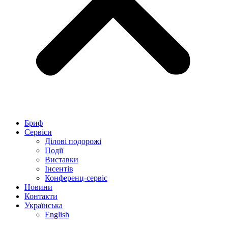
Бриф
Сервіси
Ділові подорожі
Події
Виставки
Інсентів
Конференц-сервіс
Новини
Контакти
Українська
English