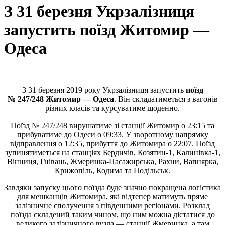
З 31 березня Укрзалізниця
запустить поїзд Житомир —
Одеса
З 31 березня 2019 року Укрзалізниця запустить
поїзд
№ 247/248 Житомир — Одеса
. Він складатиметься з вагонів
різних класів та курсуватиме щоденно.
Поїзд № 247/248 вирушатиме зі станції Житомир о 23:15 та
прибуватиме до Одеси о 09:33. У зворотному напрямку
відправлення о 12:35, прибуття до Житомира о 22:07. Поїзд
зупинятиметься на станціях Бердичів, Козятин-1, Калинівка-1,
Вінниця, Гнівань, Жмеринка-Пасажирська, Рахни, Вапнярка,
Крижопіль, Кодима та Подільськ.
Завдяки запуску цього поїзда буде значно покращена логістика
для мешканців Житомира, які відтепер матимуть пряме
залізничне сполучення з південними регіонами. Розклад
поїзда складений таким чином, що ним можна дістатися до
великого залізничного вузла — станції Жмеринка, а там