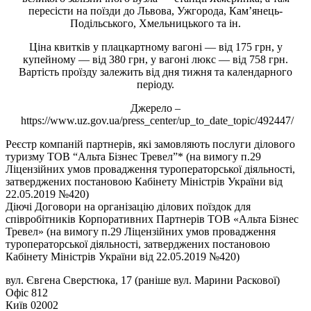
пересісти на поїзди до Львова, Ужгорода, Кам’янець-
Подільського, Хмельницького та ін.
Ціна квитків у плацкартному вагоні — від 175 грн, у
купейному — від 380 грн, у вагоні люкс — від 758 грн.
Вартість проїзду залежить від дня тижня та календарного
періоду.
Джерело –
https://www.uz.gov.ua/press_center/up_to_date_topic/492447/
Реєстр компаній партнерів, які замовляють послуги ділового
туризму ТОВ “Альта Бізнес Тревел”* (на вимогу п.29
Ліцензійних умов провадження туроператорської діяльності,
затверджених постановою Кабінету Міністрів України від
22.05.2019 №420)
Діючі Договори на організацію ділових поїздок для
співробітників Корпоративних Партнерів ТОВ «Альта Бізнес
Тревел» (на вимогу п.29 Ліцензійних умов провадження
туроператорської діяльності, затверджених постановою
Кабінету Міністрів України від 22.05.2019 №420)
вул. Євгена Сверстюка, 17 (раніше вул. Марини Раскової)
Офіс 812
Київ 02002