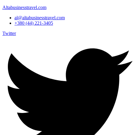
Altabusinesstravel.com
al@altabusinesstravel.com
+380 (44) 221-3405
Twitter