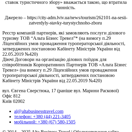
ставок туристичного збору» вважається такою, що втратила
чинність.
Джерело – https://city-adm.lviv.ua/news/tourism/262101-na-sesii-
zatverdyly-stavky-turystychnoho-zboru
Реєстр компаній партнерів, які замовляють послуги ділового
туризму ТОВ “Альта Бізнес Тревел”* (на вимогу п.29
Ліцензійних умов провадження туроператорської діяльності,
затверджених постановою Кабінету Міністрів України від
22.05.2019 №420)
Діючі Договори на організацію ділових поїздок для
співробітників Корпоративних Партнерів ТОВ «Альта Бізнес
Тревел» (на вимогу п.29 Ліцензійних умов провадження
туроператорської діяльності, затверджених постановою
Кабінету Міністрів України від 22.05.2019 №420)
вул. Євгена Сверстюка, 17 (раніше вул. Марини Раскової)
Офіс 812
Київ 02002
al@altabusinesstravel.com
телефон: +380 (44) 221-3405
мобільний: +380 (67) 580-1505
© 2014—2025 Alta Business Travel | Обслуговування сайта