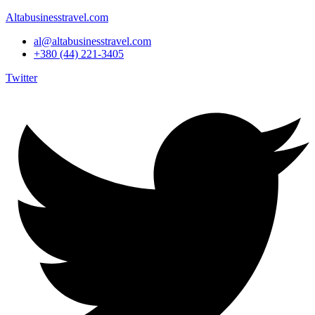
Altabusinesstravel.com
al@altabusinesstravel.com
+380 (44) 221-3405
Twitter