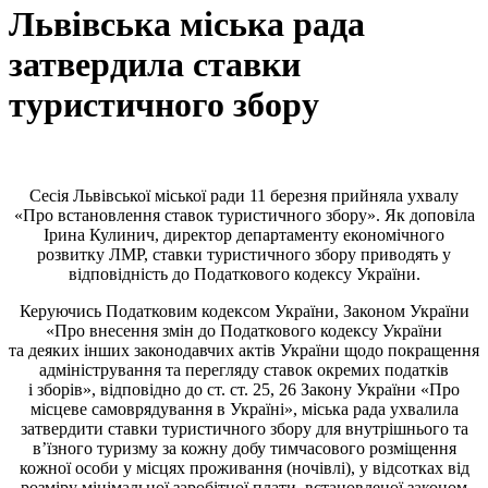
Львівська міська рада
затвердила ставки
туристичного збору
Сесія Львівської міської ради 11 березня прийняла ухвалу
«Про встановлення ставок туристичного збору». Як доповіла
Ірина Кулинич, директор департаменту економічного
розвитку ЛМР, ставки туристичного збору приводять у
відповідність до Податкового кодексу України.
Керуючись Податковим кодексом України, Законом України
«Про внесення змін до Податкового кодексу України
та деяких інших законодавчих актів України щодо покращення
адміністрування та перегляду ставок окремих податків
і зборів», відповідно до ст. ст. 25, 26 Закону України «Про
місцеве самоврядування в Україні», міська рада ухвалила
затвердити ставки туристичного збору для внутрішнього та
в’їзного туризму за кожну добу тимчасового розміщення
кожної особи у місцях проживання (ночівлі), у відсотках від
розміру мінімальної заробітної плати, встановленої законом