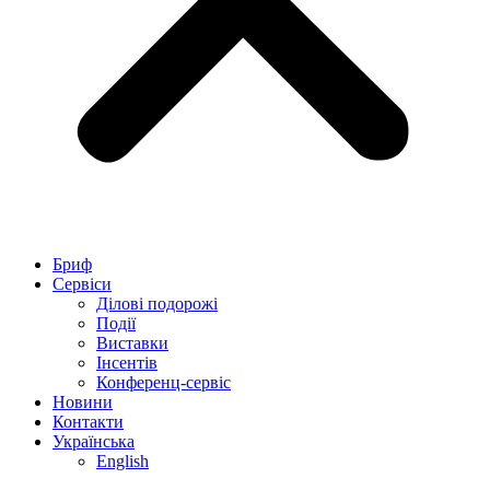
Бриф
Сервіси
Ділові подорожі
Події
Виставки
Інсентів
Конференц-сервіс
Новини
Контакти
Українська
English