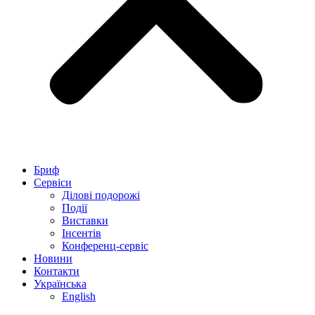
Бриф
Сервіси
Ділові подорожі
Події
Виставки
Інсентів
Конференц-сервіс
Новини
Контакти
Українська
English