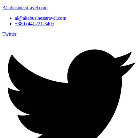
Altabusinesstravel.com
al@altabusinesstravel.com
+380 (44) 221-3405
Twitter