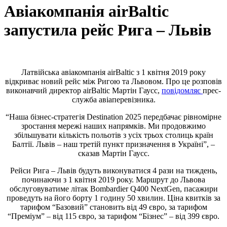
Авіакомпанія airBaltic
запустила рейс Рига – Львів
Латвійська авіакомпанія airBaltic з 1 квітня 2019 року
відкриває новий рейс між Ригою та Львовом. Про це розповів
виконавчий директор airBaltic Мартін Гаусс,
повідомляє
прес-
служба авіаперевізника.
“Наша бізнес-стратегія Destination 2025 передбачає рівномірне
зростання мережі наших напрямків. Ми продовжимо
збільшувати кількість польотів з усіх трьох столиць країн
Балтії. Львів – наш третій пункт призначення в Україні”, –
сказав Мартін Гаусс.
Рейси Рига – Львів будуть виконуватися 4 рази на тиждень,
починаючи з 1 квітня 2019 року. Маршрут до Львова
обслуговуватиме літак Bombardier Q400 NextGen, пасажири
проведуть на його борту 1 годину 50 хвилин. Ціна квитків за
тарифом “Базовий” становить від 49 євро, за тарифом
“Преміум” – від 115 євро, за тарифом “Бізнес” – від 399 євро.