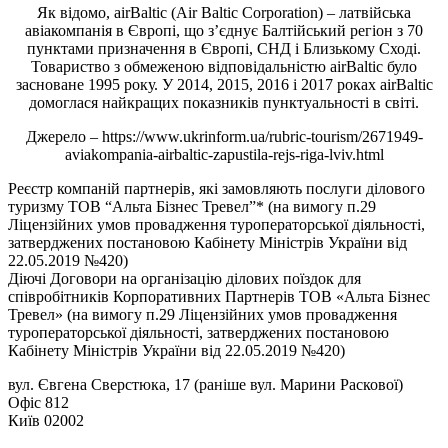
Як відомо, airBaltic (Air Baltic Corporation) – латвійська
авіакомпанія в Європі, що з’єднує Балтійський регіон з 70
пунктами призначення в Європі, СНД і Близькому Сході.
Товариство з обмеженою відповідальністю airBaltic було
засноване 1995 року. У 2014, 2015, 2016 і 2017 роках airBaltic
домоглася найкращих показників пунктуальності в світі.
Джерело – https://www.ukrinform.ua/rubric-tourism/2671949-
aviakompania-airbaltic-zapustila-rejs-riga-lviv.html
Реєстр компаній партнерів, які замовляють послуги ділового
туризму ТОВ “Альта Бізнес Тревел”* (на вимогу п.29
Ліцензійних умов провадження туроператорської діяльності,
затверджених постановою Кабінету Міністрів України від
22.05.2019 №420)
Діючі Договори на організацію ділових поїздок для
співробітників Корпоративних Партнерів ТОВ «Альта Бізнес
Тревел» (на вимогу п.29 Ліцензійних умов провадження
туроператорської діяльності, затверджених постановою
Кабінету Міністрів України від 22.05.2019 №420)
вул. Євгена Сверстюка, 17 (раніше вул. Марини Раскової)
Офіс 812
Київ 02002