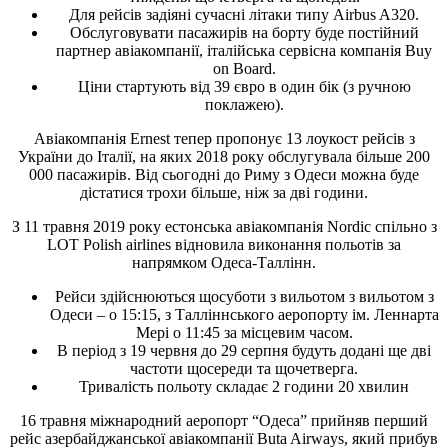
Для рейсів задіяні сучасні літаки типу Airbus A320.
Обслуговувати пасажирів на борту буде постійний
партнер авіакомпанії, італійська сервісна компанія Buy
on Board.
Ціни стартують від 39 євро в один бік (з ручною
поклажею).
Авіакомпанія Ernest тепер пропонує 13 лоукост рейсів з
України до Італії, на яких 2018 року обслугувала більше 200
000 пасажирів. Від сьогодні до Риму з Одеси можна буде
дістатися трохи більше, ніж за дві години.
З 11 травня 2019 року естонська авіакомпанія Nordic спільно з
LOT Polish airlines відновила виконання польотів за
напрямком Одеса-Таллінн.
Рейси здійснюються щосуботи з вильотом з вильотом з
Одеси – о 15:15, з Талліннського аеропорту ім. Леннарта
Мері о 11:45 за місцевим часом.
В період з 19 червня до 29 серпня будуть додані ще дві
частоти щосереди та щочетверга.
Тривалість польоту складає 2 години 20 хвилин
16 травня міжнародний аеропорт “Одеса” прийняв перший
рейс азербайджанської авіакомпанії Buta Airways, який прибув