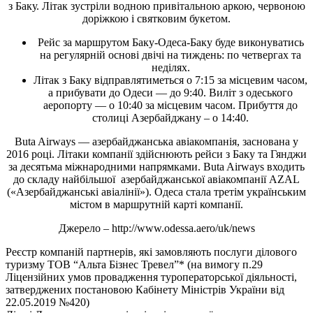
з Баку. Літак зустріли водною привітальною аркою, червоною
доріжкою і святковим букетом.
Рейс за маршрутом Баку-Одеса-Баку буде виконуватись
на регулярній основі двічі на тиждень: по четвергах та
неділях.
Літак з Баку відправлятиметься о 7:15 за місцевим часом,
а прибувати до Одеси — до 9:40. Виліт з одеського
аеропорту — о 10:40 за місцевим часом. Прибуття до
столиці Азербайджану – о 14:40.
Buta Airways — азербайджанська авіакомпанія, заснована у
2016 році. Літаки компанії здійснюють рейси з Баку та Гянджи
за десятьма міжнародними напрямками. Buta Airways входить
до складу найбільшої азербайджанської авіакомпанії AZAL
(«Азербайджанські авіалінії»). Одеса стала третім українським
містом в маршрутній карті компанії.
Джерело – http://www.odessa.aero/uk/news
Реєстр компаній партнерів, які замовляють послуги ділового
туризму ТОВ “Альта Бізнес Тревел”* (на вимогу п.29
Ліцензійних умов провадження туроператорської діяльності,
затверджених постановою Кабінету Міністрів України від
22.05.2019 №420)