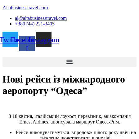
Altabusinesstravel.com
al@altabusinesstravel.com
+380 (44) 221-3405
Twitter
Facebook-
Instagram
f
Нові рейси із міжнародного
аеропорту “Одеса”
З 18 квітня, італійський лоукост-перевізник, авіакомпанія
Ernest Airlines, анонсувала маршрут Одеса-Рим.
Рейси виконуватимуться впродовж цілого року двічі на
тиждень: щочетверга та щонеділі.