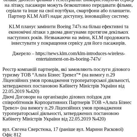
на літаку, пасажири можуть безкоштовно передавати фільми,
серіали та інше на свої ноутбуки, смартфони або планшети.
Партнер KLM AirFi надає доступну, інноваційну систему.
KLM планує замінити Boeing 747s на більш ефективні та
економічні літаки з двома двигунами протягом декількох
наступних років. Незважаючи на зміни, KLM продовжить
інвестувати у покращення сервісу для його пасажирів.
Джерело – https://news.klm.com/klm-introduces-wireless-
entertainment-on-its-boeing-747s/
Реєстр компаній партнерів, які замовляють послуги ділового
туризму ТОВ “Альта Бізнес Тревел”* (на вимогу п.29
Ліцензійних умов провадження туроператорської діяльності,
затверджених постановою Кабінету Міністрів України від
22.05.2019 №420)
Діючі Договори на організацію ділових поїздок для
співробітників Корпоративних Партнерів ТОВ «Альта Бізнес
Тревел» (на вимогу п.29 Ліцензійних умов провадження
туроператорської діяльності, затверджених постановою
Кабінету Міністрів України від 22.05.2019 №420)
вул. Євгена Сверстюка, 17 (раніше вул. Марини Раскової)
Офіс 812