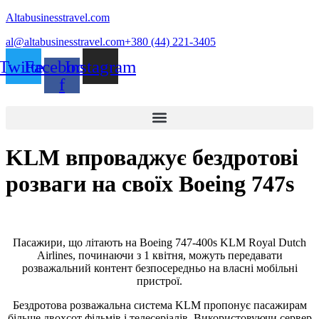
Altabusinesstravel.com
al@altabusinesstravel.com
+380 (44) 221-3405
Twitter
Facebook-
Instagram
f
KLM впроваджує бездротові
розваги на своїх Boeing 747s
Пасажири, що літають на Boeing 747-400s KLM Royal Dutch
Airlines, починаючи з 1 квітня, можуть передавати
розважальний контент безпосередньо на власні мобільні
пристрої.
Бездротова розважальна система KLM пропонує пасажирам
більше двохсот фільмів і телесеріалів. Використовуючи сервер