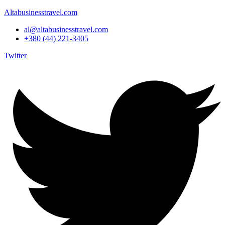
Altabusinesstravel.com
al@altabusinesstravel.com
+380 (44) 221-3405
Twitter