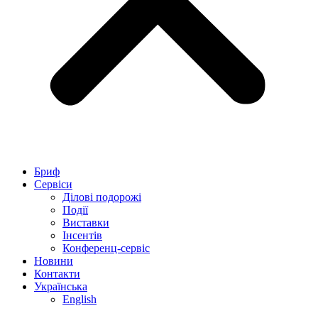
Бриф
Сервіси
Ділові подорожі
Події
Виставки
Інсентів
Конференц-сервіс
Новини
Контакти
Українська
English