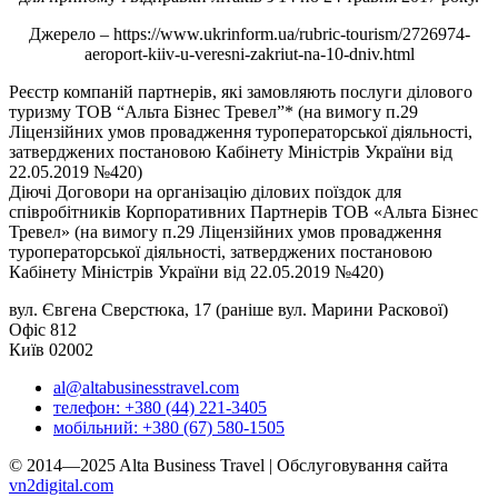
Джерело – https://www.ukrinform.ua/rubric-tourism/2726974-
aeroport-kiiv-u-veresni-zakriut-na-10-dniv.html
Реєстр компаній партнерів, які замовляють послуги ділового
туризму ТОВ “Альта Бізнес Тревел”* (на вимогу п.29
Ліцензійних умов провадження туроператорської діяльності,
затверджених постановою Кабінету Міністрів України від
22.05.2019 №420)
Діючі Договори на організацію ділових поїздок для
співробітників Корпоративних Партнерів ТОВ «Альта Бізнес
Тревел» (на вимогу п.29 Ліцензійних умов провадження
туроператорської діяльності, затверджених постановою
Кабінету Міністрів України від 22.05.2019 №420)
вул. Євгена Сверстюка, 17 (раніше вул. Марини Раскової)
Офіс 812
Київ 02002
al@altabusinesstravel.com
телефон: +380 (44) 221-3405
мобільний: +380 (67) 580-1505
© 2014—2025 Alta Business Travel | Обслуговування сайта
vn2digital.com