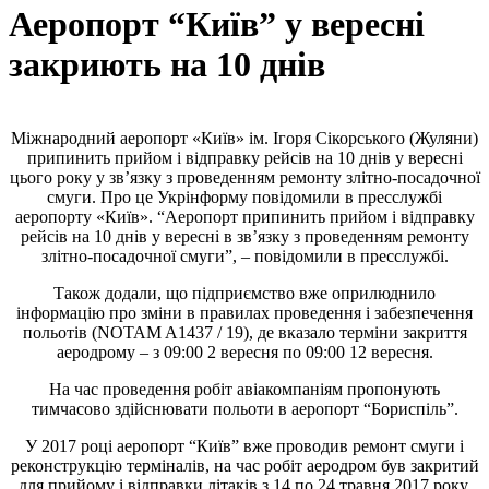
Аеропорт “Київ” у вересні
закриють на 10 днів
Міжнародний аеропорт «Київ» ім. Ігоря Сікорського (Жуляни)
припинить прийом і відправку рейсів на 10 днів у вересні
цього року у зв’язку з проведенням ремонту злітно-посадочної
смуги. Про це Укрінформу повідомили в пресслужбі
аеропорту «Київ». “Аеропорт припинить прийом і відправку
рейсів на 10 днів у вересні в зв’язку з проведенням ремонту
злітно-посадочної смуги”, – повідомили в пресслужбі.
Також додали, що підприємство вже оприлюднило
інформацію про зміни в правилах проведення і забезпечення
польотів (NOTAM A1437 / 19), де вказало терміни закриття
аеродрому – з 09:00 2 вересня по 09:00 12 вересня.
На час проведення робіт авіакомпаніям пропонують
тимчасово здійснювати польоти в аеропорт “Бориспіль”.
У 2017 році аеропорт “Київ” вже проводив ремонт смуги і
реконструкцію терміналів, на час робіт аеродром був закритий
для прийому і відправки літаків з 14 по 24 травня 2017 року.