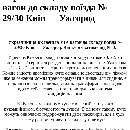
вагон до складу поїзда №
29/30 Київ — Ужгород
Укрзалізниця включила VIP-вагон до складу поїзда №
29/30 Київ
—
Ужгород. Він курсуватиме під № 0.
У рейс із Києва в складі поїзда він вирушатиме 20, 22, 26
липня та з 2 серпня через день по парних числах. З Ужгорода
— 21, 23, 27 липня та з серпня через день по непарних числах.
Кожне з шести двомісних купе оснащене двоспальним ліжком,
яке за бажання можна трансформувати в диван для сидіння, є
відкидна верхня поличка, столик-трансформер, шафа для
одягу, сейф, телевізор та індивідуальна система
кондиціонування.
Крім того, у кожному купе є власний санвузол з
рукомийником, біотуалетом та душем. В одному такому купе
можуть одночасно подорожувати двоє пасажирів, але в будь-
якому разі викуповується одразу ціле купе.
Джерело – https://uz.gov.ua/press_center/up_to_date_topic/page-