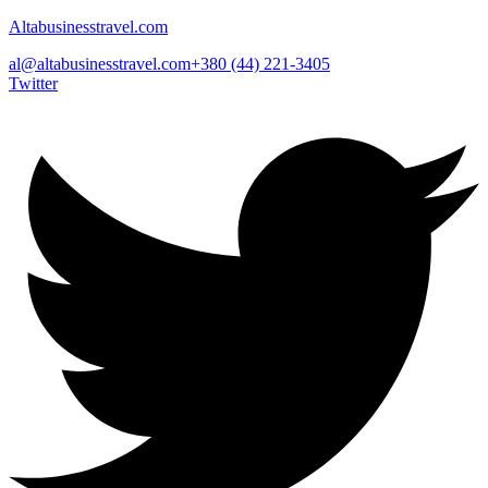
Altabusinesstravel.com
al@altabusinesstravel.com
+380 (44) 221-3405
Twitter