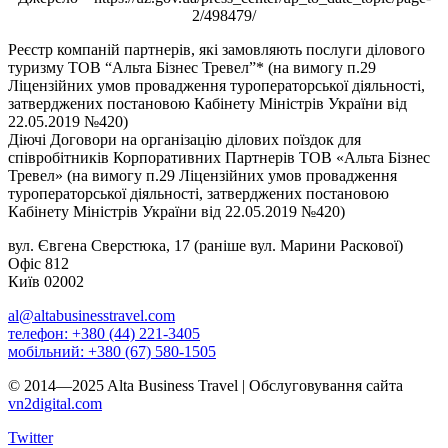
2/498479/
Реєстр компаній партнерів, які замовляють послуги ділового
туризму ТОВ “Альта Бізнес Тревел”* (на вимогу п.29
Ліцензійних умов провадження туроператорської діяльності,
затверджених постановою Кабінету Міністрів України від
22.05.2019 №420)
Діючі Договори на організацію ділових поїздок для
співробітників Корпоративних Партнерів ТОВ «Альта Бізнес
Тревел» (на вимогу п.29 Ліцензійних умов провадження
туроператорської діяльності, затверджених постановою
Кабінету Міністрів України від 22.05.2019 №420)
вул. Євгена Сверстюка, 17 (раніше вул. Марини Раскової)
Офіс 812
Київ 02002
al@altabusinesstravel.com
телефон: +380 (44) 221-3405
мобільний: +380 (67) 580-1505
© 2014—2025 Alta Business Travel | Обслуговування сайта
vn2digital.com
Twitter