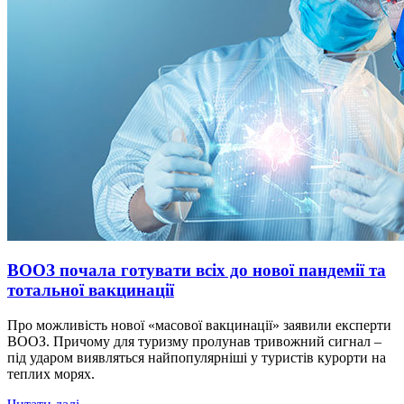
ВООЗ почала готувати всіх до нової пандемії та
тотальної вакцинації
Про можливість нової «масової вакцинації» заявили експерти
ВООЗ. Причому для туризму пролунав тривожний сигнал –
під ударом виявляться найпопулярніші у туристів курорти на
теплих морях.