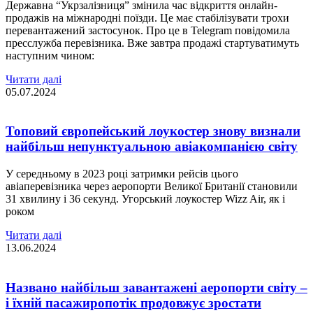
Державна “Укрзалізниця” змінила час відкриття онлайн-
продажів на міжнародні поїзди. Це має стабілізувати трохи
перевантажений застосунок. Про це в Telegram повідомила
пресслужба перевізника. Вже завтра продажі стартуватимуть
наступним чином:
Читати далі
05.07.2024
Топовий європейський лоукостер знову визнали
найбільш непунктуальною авіакомпанією світу
У середньому в 2023 році затримки рейсів цього
авіаперевізника через аеропорти Великої Британії становили
31 хвилину і 36 секунд. Угорський лоукостер Wizz Air, як і
роком
Читати далі
13.06.2024
Названо найбільш завантажені аеропорти світу –
і їхній пасажиропотік продовжує зростати