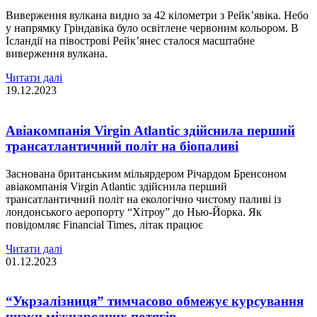
Виверження вулкана видно за 42 кілометри з Рейк’явіка. Небо
у напрямку Гріндавіка було освітлене червоним кольором. В
Ісландії на півострові Рейк’янес сталося масштабне
виверження вулкана.
Читати далі
19.12.2023
Авіакомпанія Virgin Atlantic здійснила перший
трансатлантичний політ на біопаливі
Заснована британським мільярдером Річардом Бренсоном
авіакомпанія Virgin Atlantic здійснила перший
трансатлантичний політ на екологічно чистому паливі із
лондонського аеропорту “Хітроу” до Нью-Йорка. Як
повідомляє Financial Times, літак працює
Читати далі
01.12.2023
“Укрзалізниця” тимчасово обмежує курсування
низки міжнародних потягів