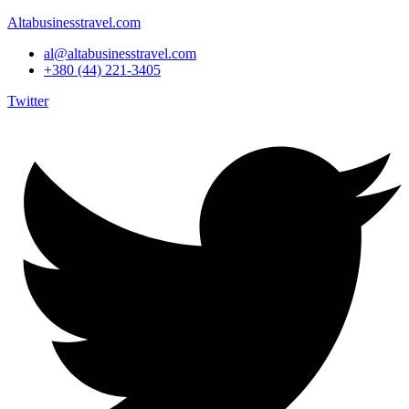
Altabusinesstravel.com
al@altabusinesstravel.com
+380 (44) 221-3405
Twitter