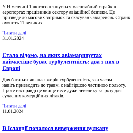
У Німеччині 1 лютого планується масштабний страйк в
аеропортах працівників сектору авіаційної безпеки. Це
призведе до масових затримок та скасувань авіарейсів. Страйк
охопить 11 великих
Читати далі
31.01.2024
Стало відомо, на яких авіамаршрутах
найчастіше буває турбулентність: два з них в
Європі
Для багатьох авіапасажирів турбулентність, яка часом
навіть призводить до травм, є найгіршою частиною польоту.
Проте насправді це явище несе дуже невелику загрозу для
сучасних комерційних літаків,
Читати далі
11.01.2024
В Ісландії почалося виверження вулкану