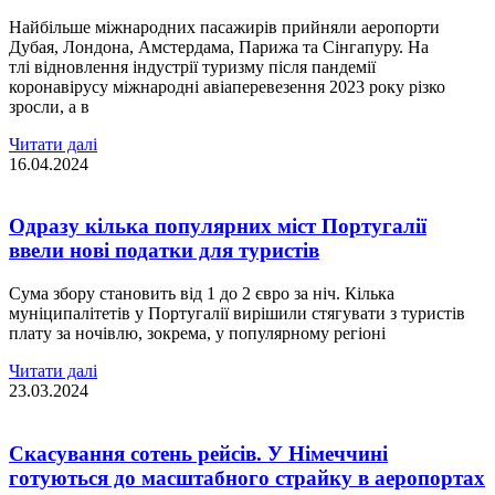
Найбільше міжнародних пасажирів прийняли аеропорти
Дубая, Лондона, Амстердама, Парижа та Сінгапуру. На
тлі відновлення індустрії туризму після пандемії
коронавірусу міжнародні авіаперевезення 2023 року різко
зросли, а в
Читати далі
16.04.2024
Одразу кілька популярних міст Португалії
ввели нові податки для туристів
Сума збору становить від 1 до 2 євро за ніч. Кілька
муніципалітетів у Португалії вирішили стягувати з туристів
плату за ночівлю, зокрема, у популярному регіоні
Читати далі
23.03.2024
Скасування сотень рейсів. У Німеччині
готуються до масштабного страйку в аеропортах