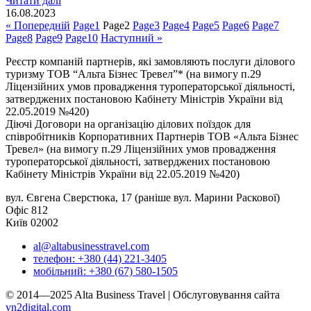
Читати далі
16.08.2023
« Попередній
Page
1
Page
2
Page
3
Page
4
Page
5
Page
6
Page
7
Page
8
Page
9
Page
10
Наступний »
Реєстр компаній партнерів, які замовляють послуги ділового
туризму ТОВ “Альта Бізнес Тревел”* (на вимогу п.29
Ліцензійних умов провадження туроператорської діяльності,
затверджених постановою Кабінету Міністрів України від
22.05.2019 №420)
Діючі Договори на організацію ділових поїздок для
співробітників Корпоративних Партнерів ТОВ «Альта Бізнес
Тревел» (на вимогу п.29 Ліцензійних умов провадження
туроператорської діяльності, затверджених постановою
Кабінету Міністрів України від 22.05.2019 №420)
вул. Євгена Сверстюка, 17 (раніше вул. Марини Раскової)
Офіс 812
Київ 02002
al@altabusinesstravel.com
телефон: +380 (44) 221-3405
мобільний: +380 (67) 580-1505
© 2014—2025 Alta Business Travel | Обслуговування сайта
vn2digital.com