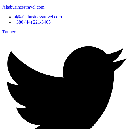
Altabusinesstravel.com
al@altabusinesstravel.com
+380 (44) 221-3405
Twitter