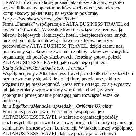
TRAVEL również dała się poznać jako doświadczony, wysoko
wykwalifikowany operator podróży służbowych, świadczący
kompleksowy pakiet usług na wysokim poziomie.
Larysa Ryzankowa
Firma „San Trade”
Firma „Farmtek” współpracuje z ALTA BUSINESS TRAVEL od
kwietnia 2014 roku. Wszystkie kwestie związane z rezerwacją
biletów kolejowych i lotniczych, hoteli, ubezpieczeń oraz innych
niezbędnych dokumentów są sprawnie realizowane przez
pracowników ALTA BUSINESS TRAVEL, dzięki czemu nasi
pracownicy są całkowicie zwolnieni z obowiązków związanych z
organizacją ich podróży służbowych. Jesteśmy gotowi polecić
ALTA BUSINESS TRAVEL jako rzetelnego partnera.
Katia Sztic
Dyrektor spółki z o.o. „Farmtek”
Współpracujemy z Alta Business Travel już od kilku lat i za każdym
razem zwracamy się właśnie do tej firmy przede wszystkim ze
względu na jej niezawodność. Niezależnie od tego, co się wydarzy
lub jakie zmiany wprowadzimy w ostatniej chwili, zawsze
spokojnie i profesjonalnie pomagają nam rozwiązać wszelkie
problemy.
Inna Bajdikowa
Menadżer sprzedaży „Oriflame Ukraina”
Firma ubezpieczeniowa „Finscanner” współpracuje z
ALTABUSINESSTRAVEL w zakresie organizacji podróży
służbowych dla pracowników naszej firmy, a także przy organizacji
seminariów biznesowych i konferencji. W trakcie naszej współpracy
ALTABUSINESSTRAVEL dała się poznać jako rzetelny i