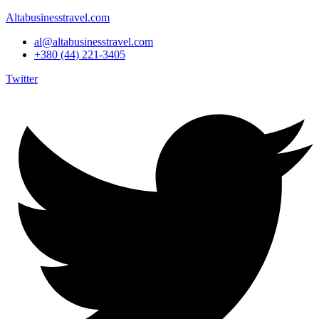
Altabusinesstravel.com
al@altabusinesstravel.com
+380 (44) 221-3405
Twitter