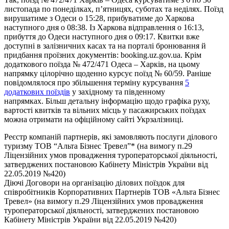
листопада по понеділках, п’ятницях, суботах та неділях. Поїзд
вирушатиме з Одеси о 15:28, прибуватиме до Харкова
наступного дня о 08:38. Із Харкова відправлення о 16:13,
прибуття до Одеси наступного дня о 09:17. Квитки вже
доступні в залізничних касах та на порталі бронювання й
придбання проїзних документів: booking.uz.gov.ua. Крім
додаткового поїзда № 472/471 Одеса – Харків, на цьому
напрямку цілорічно щоденно курсує поїзд № 60/59. Раніше
повідомлялося про збільшення терміну курсування
5
додаткових поїздів
у західному та південному
напрямках. Більш детальну інформацію щодо графіка руху,
вартості квитків та вільних місць у пасажирських поїздах
можна отримати на офіційному сайті Укрзалізниці.
Реєстр компаній партнерів, які замовляють послуги ділового
туризму ТОВ “Альта Бізнес Тревел”* (на вимогу п.29
Ліцензійних умов провадження туроператорської діяльності,
затверджених постановою Кабінету Міністрів України від
22.05.2019 №420)
Діючі Договори на організацію ділових поїздок для
співробітників Корпоративних Партнерів ТОВ «Альта Бізнес
Тревел» (на вимогу п.29 Ліцензійних умов провадження
туроператорської діяльності, затверджених постановою
Кабінету Міністрів України від 22.05.2019 №420)