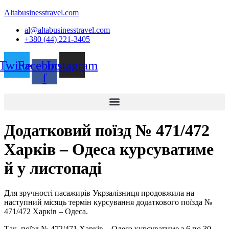
Altabusinesstravel.com
al@altabusinesstravel.com
+380 (44) 221-3405
Twitter
Facebook-
Instagram
f
Додатковий поїзд № 471/472
Харків – Одеса курсуватиме
й у листопаді
Для зручності пасажирів Укрзалізниця продовжила на
наступний місяць термін курсування додаткового поїзда №
471/472 Харків – Одеса.
Так, поїзд № 472/471 Харків – Одеса курсуватиме з 6 по 30