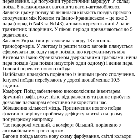
перевезення. Це потужний туристичний маршрут. У складі
поїзда 8 пасажирських вагонів та вагон-автомобілевоз.
Завдяки цьому поїзду збільшилася кількість поїздів прямого
сполучення між Києвом та Івано-Франківськом – це вже 3
пара (поряд із №43 та №143), а також курсують нині 2 пари
транзитних цілорічних. У пікові періоди призначаються до 5
додаткових.
Загалом Укрзалізниця замовила заводу 13 вагонів-
трансформерів. У лютому із решти таких вагонів планується
сформувати ще одну пару поїздів, що курсуватимуть між
Києвом та Івано-Франківськом дзеркальними графіками: нічна
пара поїздів (два поїзди назустріч один одному) і денна пара.
Головні переваги нового поїзда:
Найбільша швидкість порівняно із іншими цього сполучення.
Існуючі поїзди перебувають у дорозі щонайменше 10,5
години.
Комфорт. Поїзд забезпечено високоякісним інвентарем.
Зручний графік руху: пізнє відправлення та раннє прибуття
дозволяє пасажирам ефективно використати час.
Збільшення кількості місць. Призначення нового поїзда
фактично вирішує проблему дефіциту квитків на цьому
популярному напрямку.
Час подорожі менший, а комфорт більший, порівняно з
автомобільним транспортом.
Вагони поїзда мають нову схему фарбування, світлі кольори