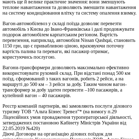
мають ще й велике практичне значення: вони зменшують
теплове навантаження та дозволяють зменшити навантаження
на систему кондиціювання влітку та систему опалення взимку.
Вагон-автомобілевоз у складі поїзда дозволяє перевезти
автомобіль з Києва до Івано-Франківська і далі продовжувати
подорож автомобілем карпатським регіоном. Вартість
перевезення, наприклад, автомобіля Nissan Qashqai, становить
1150 грн, що є привабливою ціною, враховуючи поточну
вартість палива та переваги, які пасажир отримає,
користуючись послугою.
Вагони-трансформери дозволяють максимально ефективно
використовувати рухомий склад. При відстані понад 500 км
поїзд, сформований з таких вагонів, робить 2 рейси, а на
маршруті до 500 км – 3 рейси за добу. Таким чином вагон-
трансформер за добу здатен перевезти –100 пасажирів, а
купейний вагон – 40 пасажирів.
Реєстр компаній партнерів, які замовляють послуги ділового
туризму ТОВ “Альта Бізнес Тревел”* (на вимогу п.29
Ліцензійних умов провадження туроператорської діяльності,
затверджених постановою Кабінету Міністрів України від
22.05.2019 №420)
Діючі Договори на організацію ділових поїздок для