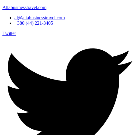
Altabusinesstravel.com
al@altabusinesstravel.com
+380 (44) 221-3405
Twitter