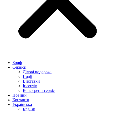
Бриф
Сервіси
Ділові подорожі
Події
Виставки
Інсентів
Конференц-сервіс
Новини
Контакти
Українська
English