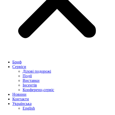
Бриф
Сервіси
Ділові подорожі
Події
Виставки
Інсентів
Конференц-сервіс
Новини
Контакти
Українська
English