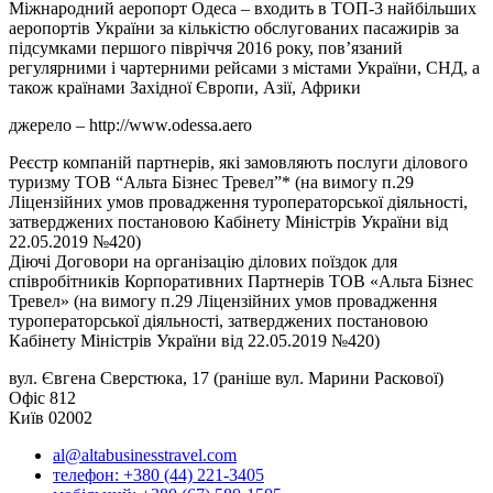
Міжнародний аеропорт Одеса – входить в ТОП-3 найбільших
аеропортів України за кількістю обслугованих пасажирів за
підсумками першого півріччя 2016 року, пов’язаний
регулярними і чартерними рейсами з містами України, СНД, а
також країнами Західної Європи, Азії, Африки
джерело – http://www.odessa.aero
Реєстр компаній партнерів, які замовляють послуги ділового
туризму ТОВ “Альта Бізнес Тревел”* (на вимогу п.29
Ліцензійних умов провадження туроператорської діяльності,
затверджених постановою Кабінету Міністрів України від
22.05.2019 №420)
Діючі Договори на організацію ділових поїздок для
співробітників Корпоративних Партнерів ТОВ «Альта Бізнес
Тревел» (на вимогу п.29 Ліцензійних умов провадження
туроператорської діяльності, затверджених постановою
Кабінету Міністрів України від 22.05.2019 №420)
вул. Євгена Сверстюка, 17 (раніше вул. Марини Раскової)
Офіс 812
Київ 02002
al@altabusinesstravel.com
телефон: +380 (44) 221-3405