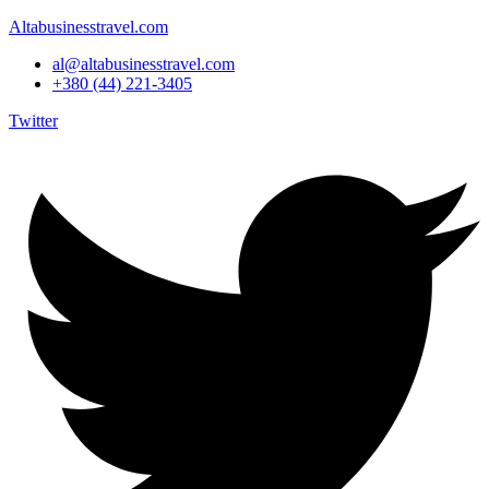
Altabusinesstravel.com
al@altabusinesstravel.com
+380 (44) 221-3405
Twitter