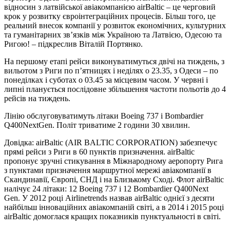
відносин з латвійської авіакомпанією airBaltic – це черговий
крок у розвитку євроінтеграційних процесів. Більш того, це
реальний внесок компанії у розвиток економічних, культурних
та гуманітарних зв’язків між Україною та Латвією, Одесою та
Ригою! – підкреслив Віталій Портянко.
На першому етапі рейси виконуватимуться двічі на тиждень, з
вильотом з Риги по п’ятницях і неділях о 23.35, з Одеси – по
понеділках і суботах о 03.45 за місцевим часом. У червні і
липні планується послідовне збільшення частоти польотів до 4
рейсів на тиждень.
Лінію обслуговуватимуть літаки Boeing 737 і Bombardier
Q400NextGen. Політ триватиме 2 години 30 хвилин.
Довідка: airBaltiс (AIR BALTIC CORPORATION) забезпечує
прямі рейси з Риги в 60 пунктів призначення. airBaltic
пропонує зручні стикування в Міжнародному аеропорту Рига
з пунктами призначення маршрутної мережі авіакомпанії в
Скандинавії, Європі, СНД і на Близькому Сході. Флот airBaltic
налічує 24 літаки: 12 Boeing 737 і 12 Bombardier Q400Next
Gen. У 2012 році Airlinetrends назвав airBaltic однієї з десяти
найбільш інноваційних авіакомпаній світі, а в 2014 і 2015 році
airBaltic домоглася кращих показників пунктуальності в світі.