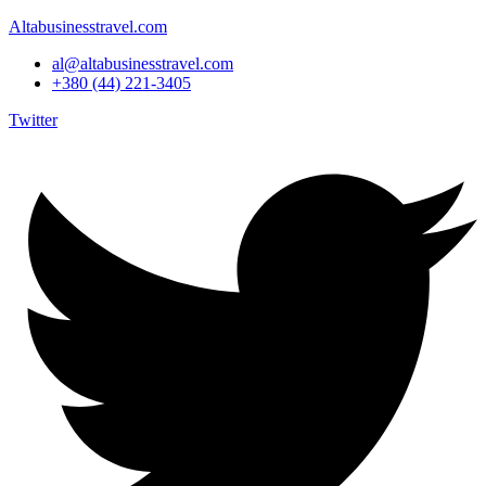
Altabusinesstravel.com
al@altabusinesstravel.com
+380 (44) 221-3405
Twitter