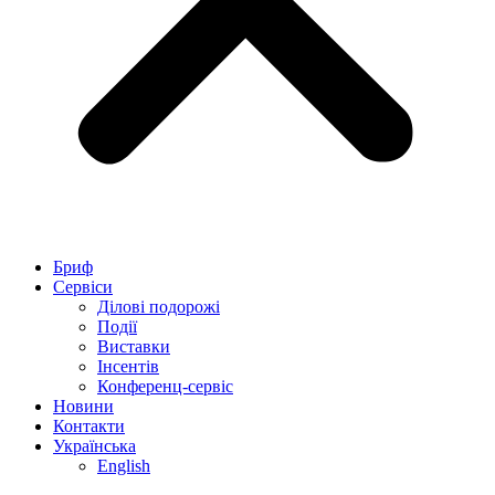
Бриф
Сервіси
Ділові подорожі
Події
Виставки
Інсентів
Конференц-сервіс
Новини
Контакти
Українська
English