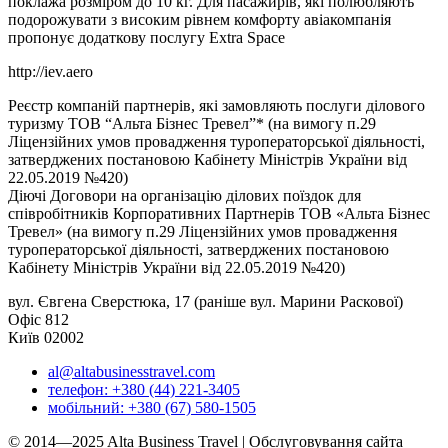
поклажа розміром до 10 кг. Для пасажирів, які полюбляють
подорожувати з високим рівнем комфорту авіакомпанія
пропонує додаткову послугу Extra Space
http://iev.aero
Реєстр компаній партнерів, які замовляють послуги ділового
туризму ТОВ “Альта Бізнес Тревел”* (на вимогу п.29
Ліцензійних умов провадження туроператорської діяльності,
затверджених постановою Кабінету Міністрів України від
22.05.2019 №420)
Діючі Договори на організацію ділових поїздок для
співробітників Корпоративних Партнерів ТОВ «Альта Бізнес
Тревел» (на вимогу п.29 Ліцензійних умов провадження
туроператорської діяльності, затверджених постановою
Кабінету Міністрів України від 22.05.2019 №420)
вул. Євгена Сверстюка, 17 (раніше вул. Марини Раскової)
Офіс 812
Київ 02002
al@altabusinesstravel.com
телефон: +380 (44) 221-3405
мобільний: +380 (67) 580-1505
© 2014—2025 Alta Business Travel | Обслуговування сайта