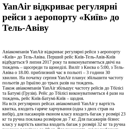
YanAir відкриває регулярні
рейси з аеропорту «Київ» до
Тель-Авіву
Авіакомпанія YanAir відкриває регулярні рейси з аеропорту
«Київ» до Тель-Авіва. Перший рейс Київ-Тель-Авів-Київ
відбудеться 9 липня 2017 року та виконуватиметься двічі на
тиждень – щосереди та щонеділі. Виліт з Києва о 5:00, з Тель-
Авіва о 18.00. приблизний час в польоті – 3 години 30
хвилин. На початку серпня YanAir планує збільшити частоту
польотів до Ізраїлю до трьох разів на тиждень.
Також авіакомпанія YanAir збільшує частоту рейсів до Тбілісі
та Батумі (Грузія). Рейс до Тбілісі виконуватиметься 4 рази на
тиждень, рейс Київ-Батумі-Київ – щодня.
На всіх регулярних рейсах авіакомпанії YanAir у вартість
квитка, входить гаряче харчування (одна з двох страв на
вибір), для пасажирів економ класу входить багаж у розмірі 23
кг та ручна поклажа розміром до 7 кг. Для пасажирів бізнес
класу у вартість квитка входить багаж у розмірі 32 кг та ручна