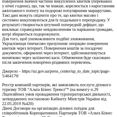
повернення значної частини викуплених квитків (переважно
у нічні години), що, так чи інакше, корелюється з наростанням
ажіотажного попиту на подорожі популярними маршрутами.
Такі дані можуть свідчити про те, що квитки масово і
системно викуповуються для їх подальшого перепродажу. У
результаті створюється штучний попередній дефіцит, що
викликає справедливе невдоволенням та нарікання громадян,
котрі збираються подорожувати.
Для того, щоб унеможливити подібні зловживання,
Укрзалізниця тимчасово призупиняє операцію повернення
квитків через інтернет. Повернення коштів за посадочні
документи, оформлені через інтернет, здійснюватимуться
винятково через залізничні каси. Обмеження буде скасовано
після закінчення новорічно-різдвяних перевезень.
Джерело – https://uz.gov.ua/press_center/up_to_date_topic/page-
5/464179/
Реєстр компаній партнерів, які замовляють послуги ділового
туризму ТОВ “Альта Бізнес Тревел”* (на вимогу п.29
Ліцензійних умов провадження туроператорської діяльності,
затверджених постановою Кабінету Міністрів України від
22.05.2019 №420)
Діючі Договори на організацію ділових поїздок для
співробітників Корпоративних Партнерів ТОВ «Альта Бізнес