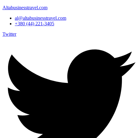
Altabusinesstravel.com
al@altabusinesstravel.com
+380 (44) 221-3405
Twitter