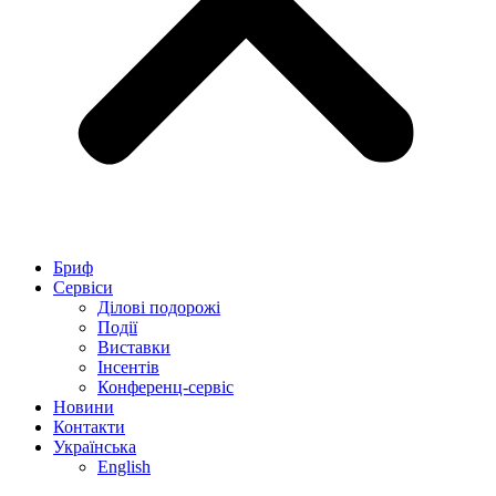
Бриф
Сервіси
Ділові подорожі
Події
Виставки
Інсентів
Конференц-сервіс
Новини
Контакти
Українська
English