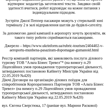
відтворює заздалегідь заготовлені тексти. Завдяки своїй
здатності вчитися, робот відповідає на кожне питання з
індивідуальним підходом.
Зустріти Джозі Пеппер пасажири можуть у стерильній зоні
терміналу 2 в залі відправлення шатлів до будівлі-сателіту.
За допомогою даної кампанії в аеропорту хочуть зрозуміти, як
такого типу роботи сприймаються пасажирами.
Джерело – https://www.ukrinform.ua/rubric-tourism/2404402-v-
aeroportu-munhena-pasaziram-dopomagae-gumanoid.html
Реєстр компаній партнерів, які замовляють послуги ділового
туризму ТОВ “Альта Бізнес Тревел”* (на вимогу п.29
Ліцензійних умов провадження туроператорської діяльності,
затверджених постановою Кабінету Міністрів України від
22.05.2019 №420)
Діючі Договори на організацію ділових поїздок для
співробітників Корпоративних Партнерів ТОВ «Альта Бізнес
Тревел» (на вимогу п.29 Ліцензійних умов провадження
туроператорської діяльності, затверджених постановою
Кабінету Міністрів України від 22.05.2019 №420)
вул. Євгена Сверстюка, 17 (раніше вул. Марини Раскової)