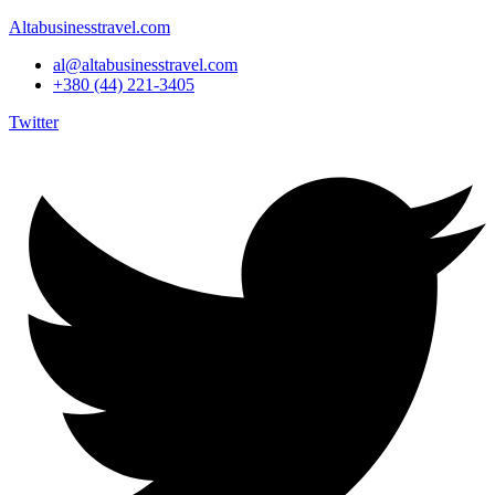
Altabusinesstravel.com
al@altabusinesstravel.com
+380 (44) 221-3405
Twitter