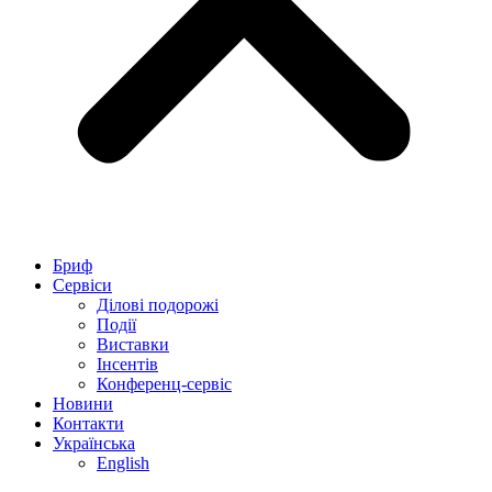
Бриф
Сервіси
Ділові подорожі
Події
Виставки
Інсентів
Конференц-сервіс
Новини
Контакти
Українська
English