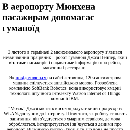
В аеропорту Мюнхена
пасажирам допомагає
гуманоїд
З лютого в терміналі 2 мюнхенського аеропорту з’явився
незвичайний працівник – робот-гуманоїд Джозі Пеппер, який
вітатиме пасажирів і надаватиме інформацію про рейси,
магазини і ресторани.
Як
повідомляється
на сайті летовища, 120-сантиметрова
машина спілкується англійською мовою. Розроблена
компанією SoftBank Robotics, вона використовує хмарні
технології штучного інтелекту Watson Internet of Things
компанії IBM.
“Мозок” Джозі містить високопродуктивний процесор із
WLAN-доступом до інтернету. Після того, як роботу ставлять
запитання, він з’єднується з хмарним сервісом, де мова
обробляється, інтерпретується і зв’язується з даними про
аеропорт. Відмінною рисою Джозі є те, що вона не просто