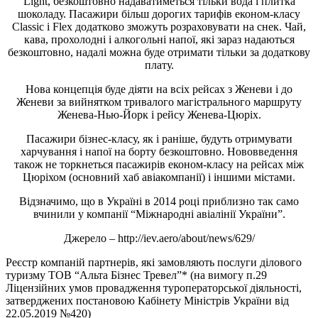
Light, безкоштовно надаватиметься тільки вода і плитка
шоколаду. Пасажири більш дорогих тарифів економ-класу
Classic і Flex додатково зможуть розраховувати на снек. Чай,
кава, прохолодні і алкогольні напої, які зараз надаються
безкоштовно, надалі можна буде отримати тільки за додаткову
плату.
Нова концепція буде діяти на всіх рейсах з Женеви і до
Женеви за вийнятком тривалого магістрального маршруту
Женева-Нью-Йорк і рейсу Женева-Цюріх.
Пасажири бізнес-класу, як і раніше, будуть отримувати
харчування і напої на борту безкоштовно. Нововведення
також не торкнеться пасажирів економ-класу на рейсах між
Цюріхом (основний хаб авіакомпанії) і іншими містами.
Відзначимо, що в Україні в 2014 році приблизно так само
вчинили у компанії “Міжнародні авіалінії України”.
Джерело – http://iev.aero/about/news/629/
Реєстр компаній партнерів, які замовляють послуги ділового
туризму ТОВ “Альта Бізнес Тревел”* (на вимогу п.29
Ліцензійних умов провадження туроператорської діяльності,
затверджених постановою Кабінету Міністрів України від
22.05.2019 №420)