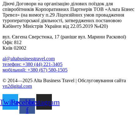
Діючі Договори на організацію ділових поїздок для
співробітників Корпоративних Партнерів ТОВ «Альта Бізнес
Тревел» (на вимогу п.29 Ліцензійних умов провадження
туроператорської діяльності, затверджених постановою
Кабінету Міністрів України від 22.05.2019 №420)
вул. Євгена Сверстюка, 17 (раніше вул. Марини Раскової)
Офіс 812
Київ 02002
al@altabusinesstravel.com
телефон: +380 (44) 221-3405
мобільний: +380 (67) 580-1505
© 2014—2025 Alta Business Travel | Обслуговування сайта
vn2digital.com
Twitter
Facebook-
Instagram
f