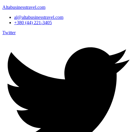
Altabusinesstravel.com
al@altabusinesstravel.com
+380 (44) 221-3405
Twitter