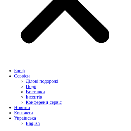
Бриф
Сервіси
Ділові подорожі
Події
Виставки
Інсентів
Конференц-сервіс
Новини
Контакти
Українська
English