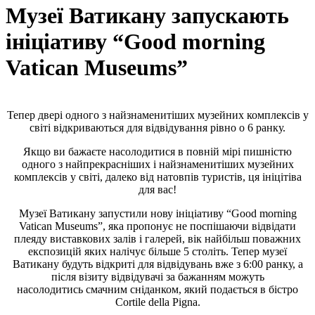
Музеї Ватикану запускають
ініціативу “Good morning
Vatican Museums”
Тепер двері одного з найзнаменитіших музейних комплексів у
світі відкриваються для відвідування рівно о 6 ранку.
Якщо ви бажаєте насолодитися в повній мірі пишністю
одного з найпрекрасніших і найзнаменитіших музейних
комплексів у світі, далеко від натовпів туристів, ця ініцітіва
для вас!
Музеї Ватикану запустили нову ініціативу “Good morning
Vatican Museums”, яка пропонує не поспішаючи відвідати
плеяду виставкових залів і галерей, вік найбільш поважних
експозицій яких налічує більше 5 століть. Тепер музеї
Ватикану будуть відкриті для відвідувань вже з 6:00 ранку, а
після візиту відвідувачі за бажанням можуть
насолодитись смачним сніданком, який подається в бістро
Cortile della Pigna.