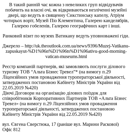
В такий ранній час кожна з невеликих груп відвідувачів
побачить на власні очі, як відкриваються незліченні музейні
двері, що ведуть в священну Сикстинську капелу, Атріум
чотирьох воріт, Музей Піо Клементина, Галерею канделябрів,
Галерею гобеленів, Галерею географічних карт і інші.
Ранковий візит по музеях Ватикану ведуть уповноважені гіди.
Джерело – http://uk.theoutlook.com.ua/news/9396/Muzej-Vatikanu-
zapuskayut-%D1%96n%D1%96ts%D1%96ativu-good-morning-
vatican-museums.html
Реєстр компаній партнерів, які замовляють послуги ділового
туризму ТОВ “Альта Бізнес Тревел”* (на вимогу п.29
Ліцензійних умов провадження туроператорської діяльності,
затверджених постановою Кабінету Міністрів України від
22.05.2019 №420)
Діючі Договори на організацію ділових поїздок для
співробітників Корпоративних Партнерів ТОВ «Альта Бізнес
Тревел» (на вимогу п.29 Ліцензійних умов провадження
туроператорської діяльності, затверджених постановою
Кабінету Міністрів України від 22.05.2019 №420)
вул. Євгена Сверстюка, 17 (раніше вул. Марини Раскової)
Офіс 812