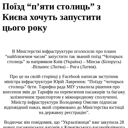
Поїзд “п’яти столиць” з
Києва хочуть запустити
цього року
В Міністерстві інфраструктури оголосили про плани
“найближчим часом” запустити так званий поїзд “Чотирьох
столиць” за напрямком Київ (Україна) – Мінськ (Білорусь)
-Вільнюс (Литва) – Рига (Латвія).
Про це на своїй сторінці у Facebook написав заступник
міністра інфраструктури Юрій Лавренюк: “Поїзду “чотирьох
столиць” бути. Тарифна рада МІУ ухвалила рішення про
внесення змін до Тарифів на перевезення пасажирів та багажу
залізничним транспортом у міжнародному сполученні.
Міністр інфраструктури Володимир Омелян підписав
відповідний наказ, який спрямовано до Міністерства юстиції
на державну реєстрацію”.
Водночас він повідомив, що “Укрзалізниця” вже закупила 28
нових пасажирських вагонів у Крюківського вагонобудівного