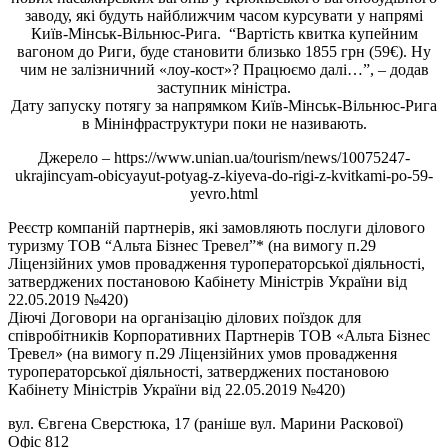
заводу, які будуть найближчим часом курсувати у напрямі
Київ-Мінськ-Вільнюс-Рига. “Вартість квитка купейним
вагоном до Риги, буде становити близько 1855 грн (59€). Ну
чим не залізничний «лоу-кост»? Працюємо далі…”, – додав
заступник міністра.
Дату запуску потягу за напрямком Київ-Мінськ-Вільнюс-Рига
в Мінінфраструктури поки не називають.
Джерело – https://www.unian.ua/tourism/news/10075247-
ukrajincyam-obicyayut-potyag-z-kiyeva-do-rigi-z-kvitkami-po-59-
yevro.html
Реєстр компаній партнерів, які замовляють послуги ділового
туризму ТОВ “Альта Бізнес Тревел”* (на вимогу п.29
Ліцензійних умов провадження туроператорської діяльності,
затверджених постановою Кабінету Міністрів України від
22.05.2019 №420)
Діючі Договори на організацію ділових поїздок для
співробітників Корпоративних Партнерів ТОВ «Альта Бізнес
Тревел» (на вимогу п.29 Ліцензійних умов провадження
туроператорської діяльності, затверджених постановою
Кабінету Міністрів України від 22.05.2019 №420)
вул. Євгена Сверстюка, 17 (раніше вул. Марини Раскової)
Офіс 812