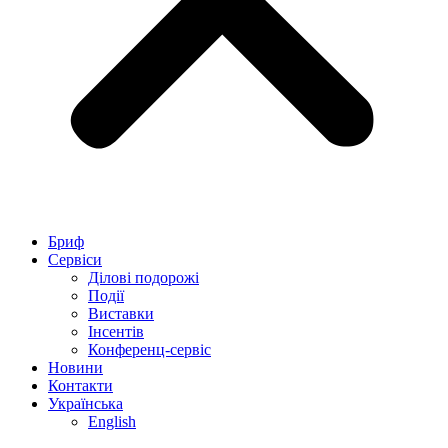
Бриф
Сервіси
Ділові подорожі
Події
Виставки
Інсентів
Конференц-сервіс
Новини
Контакти
Українська
English