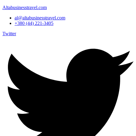
Altabusinesstravel.com
al@altabusinesstravel.com
+380 (44) 221-3405
Twitter