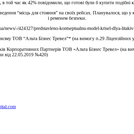
 в той час як 42% повідомили, що готові були б купити подібні 
ведення “місць для стояння” на своїх рейсах. Планувалося, що у
і ременем безпеки.
ua/news/-/424327/predstavleno-kontseptualnu-model-krisel-dlya-litakiv-
уризму ТОВ “Альта Бізнес Тревел”* (на вимогу п.29 Ліцензійних 
ників Корпоративних Партнерів ТОВ «Альта Бізнес Тревел» (на в
ни від 22.05.2019 №420)
ital.com