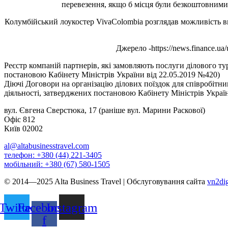
перевезення, якщо б місця були безкоштовними,
Колумбійський лоукостер VivaColombia розглядав можливість в
Джерело -https://news.finance.ua/
Реєстр компаній партнерів, які замовляють послуги ділового т
постановою Кабінету Міністрів України від 22.05.2019 №420)
Діючі Договори на організацію ділових поїздок для співробіт
діяльності, затверджених постановою Кабінету Міністрів Украї
вул. Євгена Сверстюка, 17 (раніше вул. Марини Раскової)
Офіс 812
Київ 02002
al@altabusinesstravel.com
телефон: +380 (44) 221-3405
мобільний: +380 (67) 580-1505
© 2014—2025 Alta Business Travel | Обслуговування сайта
vn2dig
Twitter
Facebook-
Instagram
f