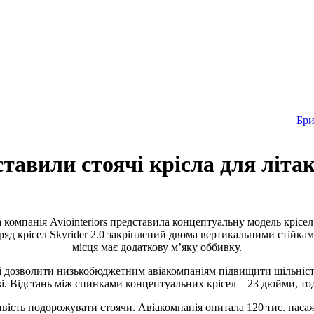
Бр
тавили стоячі крісла для літак
ька компанія Aviointeriors представила концептуальну модель крісел
ряд крісел Skyrider 2.0 закріплений двома вертикальними стійка
місця має додаткову м’яку оббивку.
ні дозволити низькобюджетним авіакомпаніям підвищити щільність
і. Відстань між спинками концептуальних крісел – 23 дюйми, тод
вість подорожувати стоячи. Авіакомпанія опитала 120 тис. пасаж