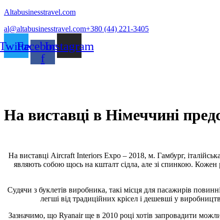
Altabusinesstravel.com
al@altabusinesstravel.com
+380 (44) 221-3405
Twitter
Facebook-
Instagram
f
На виставці в Німеччині предс
На виставці Aircraft Interiors Expo – 2018, м. Гамбург, італійс
являють собою щось на кшталт сідла, але зі спинкою. Кожен 
Судячи з буклетів виробника, такі місця для пасажирів повин
легші від традиційних крісел і дешевші у виробництв
Зазначимо, що Ryanair ще в 2010 році хотів запровадити можли