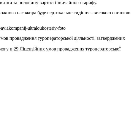
квитки за половину вартості звичайного тарифу.
 кожного пасажира буде вертикальне сидіння з високою спинкою
aviakompanij-ultraloukosteriv-foto
умов провадження туроператорської діяльності, затверджених
имогу п.29 Ліцензійних умов провадження туроператорської