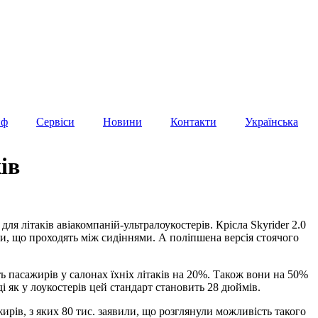
иф
Сервіси
Новини
Контакти
Українська
ів
 для літаків авіакомпаній-ультралоукостерів. Крісла Skyrider 2.0
ми, що проходять між сидіннями. А поліпшена версія стоячого
 пасажирів у салонах їхніх літаків на 20%. Також вони на 50%
і як у лоукостерів цей стандарт становить 28 дюймів.
ирів, з яких 80 тис. заявили, що розглянули можливість такого