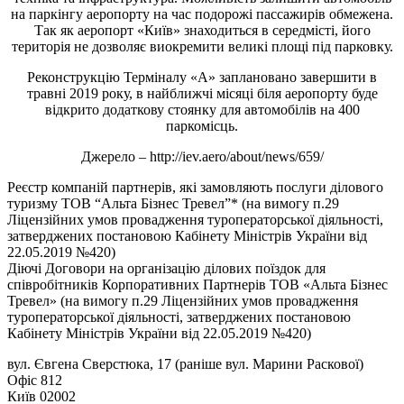
на паркінгу аеропорту на час подорожі пассажирів обмежена.
Так як аеропорт «Київ» знаходиться в середмісті, його
територія не дозволяє виокремити великі площі під парковку.
Реконструкцію Терміналу «А» заплановано завершити в
травні 2019 року, в найближчі місяці біля аеропорту буде
відкрито додаткову стоянку для автомобілів на 400
паркомісць.
Джерело – http://iev.aero/about/news/659/
Реєстр компаній партнерів, які замовляють послуги ділового
туризму ТОВ “Альта Бізнес Тревел”* (на вимогу п.29
Ліцензійних умов провадження туроператорської діяльності,
затверджених постановою Кабінету Міністрів України від
22.05.2019 №420)
Діючі Договори на організацію ділових поїздок для
співробітників Корпоративних Партнерів ТОВ «Альта Бізнес
Тревел» (на вимогу п.29 Ліцензійних умов провадження
туроператорської діяльності, затверджених постановою
Кабінету Міністрів України від 22.05.2019 №420)
вул. Євгена Сверстюка, 17 (раніше вул. Марини Раскової)
Офіс 812
Київ 02002