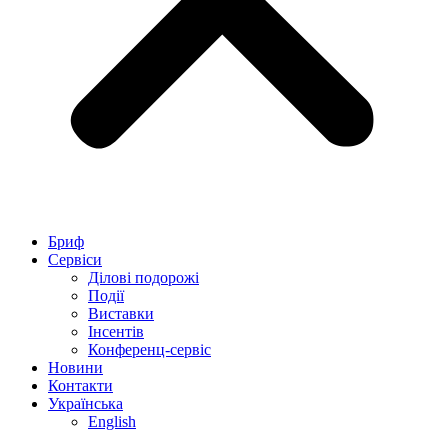
Бриф
Сервіси
Ділові подорожі
Події
Виставки
Інсентів
Конференц-сервіс
Новини
Контакти
Українська
English