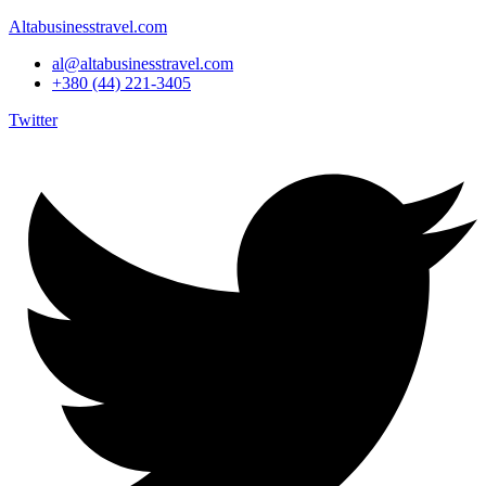
Altabusinesstravel.com
al@altabusinesstravel.com
+380 (44) 221-3405
Twitter