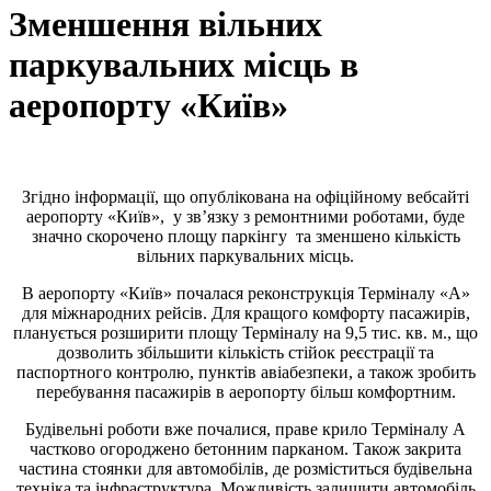
Зменшення вільних
паркувальних місць в
аеропорту «Київ»
Згідно інформації, що опублікована на офіційному вебсайті
аеропорту «Київ», у зв’язку з ремонтними роботами, буде
значно скорочено площу паркінгу та зменшено кількість
вільних паркувальних місць.
В аеропорту «Київ» почалася реконструкція Терміналу «А»
для міжнародних рейсів. Для кращого комфорту пасажирів,
планується розширити площу Терміналу на 9,5 тис. кв. м., що
дозволить збільшити кількість стійок реєстрації та
паспортного контролю, пунктів авіабезпеки, а також зробить
перебування пасажирів в аеропорту більш комфортним.
Будівельні роботи вже почалися, праве крило Терміналу А
частково огороджено бетонним парканом. Також закрита
частина стоянки для автомобілів, де розміститься будівельна
техніка та інфраструктура. Можливість залишити автомобіль