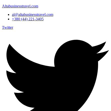
Altabusinesstravel.com
al@altabusinesstravel.com
+380 (44) 221-3405
Twitter