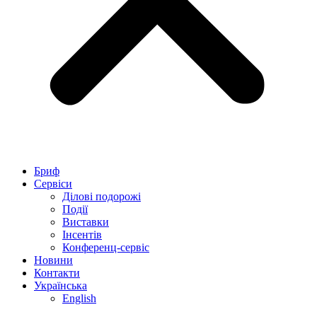
Бриф
Сервіси
Ділові подорожі
Події
Виставки
Інсентів
Конференц-сервіс
Новини
Контакти
Українська
English