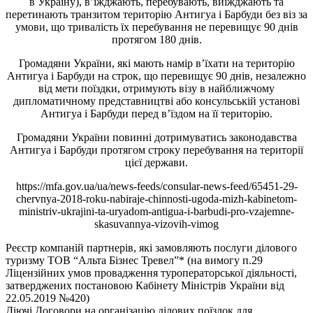
в Україну), в’їжджають, перебувають, виїжджають та
перетинають транзитом територію Антигуа і Барбуди без віз за
умови, що тривалість їх перебування не перевищує 90 днів
протягом 180 днів.
Громадяни України, які мають намір в’їхати на територію
Антигуа і Барбуди на строк, що перевищує 90 днів, незалежно
від мети поїздки, отримують візу в найближчому
дипломатичному представництві або консульській установі
Антигуа і Барбуди перед в’їздом на її територію.
Громадяни України повинні дотримуватись законодавства
Антигуа і Барбуди протягом строку перебування на території
цієї держави.
https://mfa.gov.ua/ua/news-feeds/consular-news-feed/65451-29-
chervnya-2018-roku-nabiraje-chinnosti-ugoda-mizh-kabinetom-
ministriv-ukrajini-ta-uryadom-antigua-i-barbudi-pro-vzajemne-
skasuvannya-vizovih-vimog
Реєстр компаній партнерів, які замовляють послуги ділового
туризму ТОВ “Альта Бізнес Тревел”* (на вимогу п.29
Ліцензійних умов провадження туроператорської діяльності,
затверджених постановою Кабінету Міністрів України від
22.05.2019 №420)
Діючі Договори на організацію ділових поїздок для