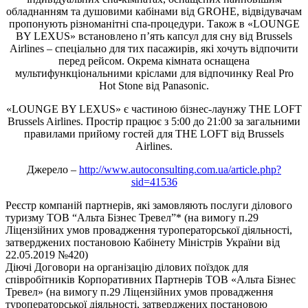
обладнанням та душовими кабінами від GROHE, відвідувачам
пропонують різноманітні спа-процедури. Також в «LOUNGE
BY LEXUS» встановлено п’ять капсул для сну від Brussels
Airlines – спеціально для тих пасажирів, які хочуть відпочити
перед рейсом. Окрема кімната оснащена
мультифункціональними кріслами для відпочинку Real Pro
Hot Stone від Panasonic.
«LOUNGE BY LEXUS» є частиною бізнес-лаунжу THE LOFT
Brussels Airlines. Простір працює з 5:00 до 21:00 за загальними
правилами прийому гостей для THE LOFT від Brussels
Airlines.
Джерело –
http://www.autoconsulting.com.ua/article.php?
sid=41536
Реєстр компаній партнерів, які замовляють послуги ділового
туризму ТОВ “Альта Бізнес Тревел”* (на вимогу п.29
Ліцензійних умов провадження туроператорської діяльності,
затверджених постановою Кабінету Міністрів України від
22.05.2019 №420)
Діючі Договори на організацію ділових поїздок для
співробітників Корпоративних Партнерів ТОВ «Альта Бізнес
Тревел» (на вимогу п.29 Ліцензійних умов провадження
туроператорської діяльності, затверджених постановою