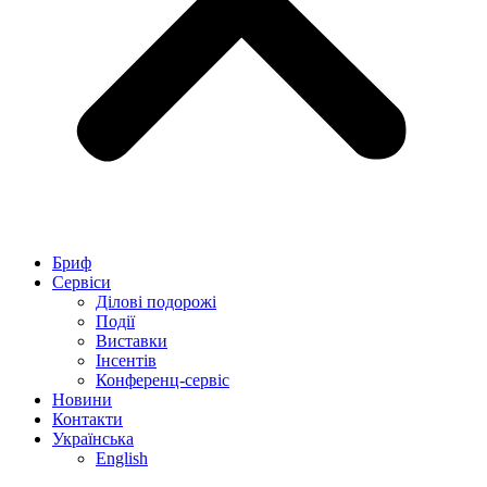
Бриф
Сервіси
Ділові подорожі
Події
Виставки
Інсентів
Конференц-сервіс
Новини
Контакти
Українська
English