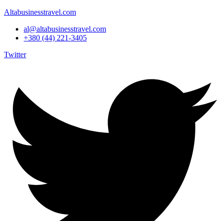
Altabusinesstravel.com
al@altabusinesstravel.com
+380 (44) 221-3405
Twitter