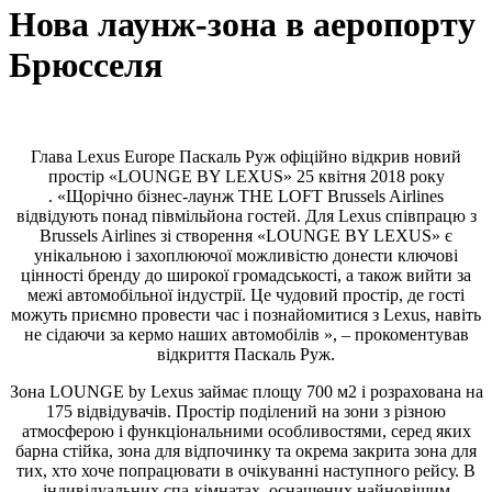
Нова лаунж-зона в аеропорту
Брюсселя
Глава Lexus Europe Паскаль Руж офіційно відкрив новий
простір «LOUNGE BY LEXUS» 25 квітня 2018 року
. «Щорічно бізнес-лаунж THE LOFT Brussels Airlines
відвідують понад півмільйона гостей. Для Lexus співпрацю з
Brussels Airlines зі створення «LOUNGE BY LEXUS» є
унікальною і захоплюючої можливістю донести ключові
цінності бренду до широкої громадськості, а також вийти за
межі автомобільної індустрії. Це чудовий простір, де гості
можуть приємно провести час і познайомитися з Lexus, навіть
не сідаючи за кермо наших автомобілів », – прокоментував
відкриття Паскаль Руж.
Зона LOUNGE by Lexus займає площу 700 м2 і розрахована на
175 відвідувачів. Простір поділений на зони з різною
атмосферою і функціональними особливостями, серед яких
барна стійка, зона для відпочинку та окрема закрита зона для
тих, хто хоче попрацювати в очікуванні наступного рейсу. В
індивідуальних спа-кімнатах, оснащених найновішим