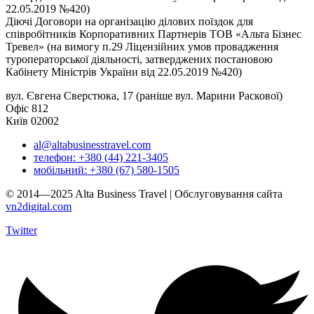
22.05.2019 №420)
Діючі Договори на організацію ділових поїздок для
співробітників Корпоративних Партнерів ТОВ «Альта Бізнес
Тревел» (на вимогу п.29 Ліцензійних умов провадження
туроператорської діяльності, затверджених постановою
Кабінету Міністрів України від 22.05.2019 №420)
вул. Євгена Сверстюка, 17 (раніше вул. Марини Раскової)
Офіс 812
Київ 02002
al@altabusinesstravel.com
телефон: +380 (44) 221-3405
мобільний: +380 (67) 580-1505
© 2014—2025 Alta Business Travel | Обслуговування сайта
vn2digital.com
Twitter