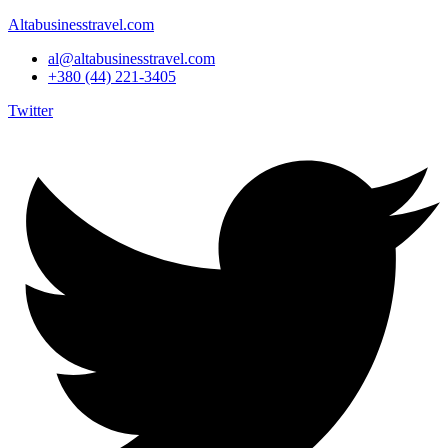
Altabusinesstravel.com
al@altabusinesstravel.com
+380 (44) 221-3405
Twitter