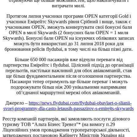
отримуючи ще більше можливостей, щоб накопичувати і
витрачати милі.
Протягом липня учасники програми OPEN категорії Gold і
учасники Емірейтс Skywards рівня Срібний і вище, також є
учасниками OPEN, зможуть конвертувати свої бонусні бали
OPEN в милі Skywards (2 бонусних бали OPEN = 1 миля
Skywards). Бонусні бали OPEN на існуючих облікових записах
можуть бути використані до 31 липня 2018 роки для
бронювання рейсів flydubai, в тому числі на більш пізні дати.
Більше 650 000 пасажирів вже відчули переваги від
партнерства Емірейтс і flydubai. Цілісний підхід до організації
перельотів, настільки важливий для обох авіакомпаній, став
ще більш фундаментальним після оголошення партнерства.
Пасажири тепер отримують ще більше переваг і можуть
подорожувати більш ніж 200 унікальними напрямками
об’єднаної маршрутної мережі обох авіакомпаній.
Джерело –
https://news.flydubai.com/flydubai-obavlaet-o-slianii-
svoej-programmy-dla-casto-letausih-passazirov-s-emirejts-skywards
Реєстр компаній партнерів, які замовляють послуги ділового
туризму ТОВ “Альта Бізнес Тревел”* (на вимогу п.29
Ліцензійних умов провадження туроператорської діяльності,
затверджених постановою Кабінету Міністрів України від