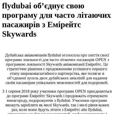
flydubai об’єднує свою
програму для часто літаючих
пасажирів з Емірейтс
Skywards
Дубайська авіакомпанія flydubai оголосила про злиття своєї
програми лояльності для часто літаючих пасажирів OPEN з
програмою лояльності Skywards авіакомпанії Емірейтс. Це
стратегічне рішення є продовженням успішного першого
етапу широкомасштабного партнерства, яке полягає в
об’єднанні зусиль двох дубайських авіаліній для надання
своїм пасажирам унікальних можливостей для подорожей.
З 1 серпня 2018 року учасники програми OPEN приєднаються
до програми Емірейтс Skywards і продовжать отримувати
винагороду, подорожуючи з flydubai. Учасники програми
зможуть заробляти як милі Skywards, так і милі рівня кожен
раз, коли вони будуть літати з Емірейтс або flydubai,