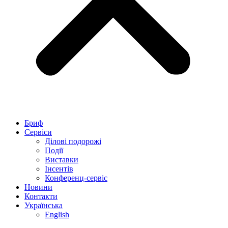
Бриф
Сервіси
Ділові подорожі
Події
Виставки
Інсентів
Конференц-сервіс
Новини
Контакти
Українська
English