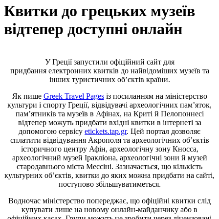
Квитки до грецьких музеїв
відтепер доступні онлайн
У Греції запустили офіційний сайт для
придбання електронних квитків до найвідоміших музеїв та
інших туристичних об’єктів країни.
Як пише
Greek Travel Pages
із посиланням на міністерство
культури і спорту Греції, відвідувачі археологічних пам’яток,
пам’ятників та музеїв в Афінах, на Криті й Пелопоннесі
відтепер можуть придбати вхідні квитки в інтернеті за
допомогою сервісу
etickets.tap.gr
. Цей портал дозволяє
сплатити відвідування Акрополя та археологічних об’єктів
історичного центру Афін, археологічну зону Кносса,
археологічний музей Іракліона, археологічні зони й музей
стародавнього міста Мессіні. Зазначається, що кількість
культурних об’єктів, квитки до яких можна придбати на сайті,
поступово збільшуватиметься.
Водночас міністерство попереджає, що офіційні квитки слід
купувати лише на новому онлайн-майданчику або в
офіційних касах. Групи можуть це зробити через ліцензовані