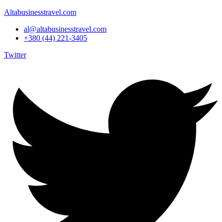
Altabusinesstravel.com
al@altabusinesstravel.com
+380 (44) 221-3405
Twitter