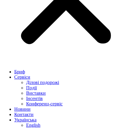
Бриф
Сервіси
Ділові подорожі
Події
Виставки
Інсентів
Конференц-сервіс
Новини
Контакти
Українська
English