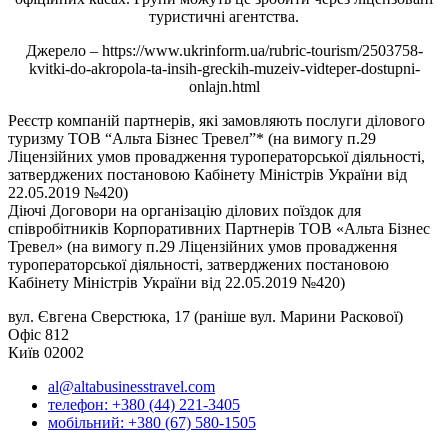
туристичні агентства.
Джерело – https://www.ukrinform.ua/rubric-tourism/2503758-
kvitki-do-akropola-ta-insih-greckih-muzeiv-vidteper-dostupni-
onlajn.html
Реєстр компаній партнерів, які замовляють послуги ділового
туризму ТОВ “Альта Бізнес Тревел”* (на вимогу п.29
Ліцензійних умов провадження туроператорської діяльності,
затверджених постановою Кабінету Міністрів України від
22.05.2019 №420)
Діючі Договори на організацію ділових поїздок для
співробітників Корпоративних Партнерів ТОВ «Альта Бізнес
Тревел» (на вимогу п.29 Ліцензійних умов провадження
туроператорської діяльності, затверджених постановою
Кабінету Міністрів України від 22.05.2019 №420)
вул. Євгена Сверстюка, 17 (раніше вул. Марини Раскової)
Офіс 812
Київ 02002
al@altabusinesstravel.com
телефон: +380 (44) 221-3405
мобільний: +380 (67) 580-1505