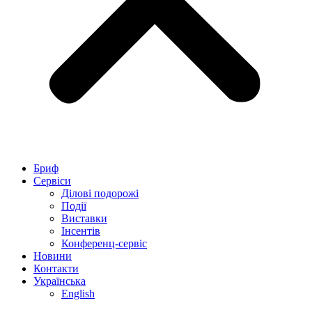
Бриф
Сервіси
Ділові подорожі
Події
Виставки
Інсентів
Конференц-сервіс
Новини
Контакти
Українська
English