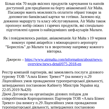
Більш ніж 70 видів якісних продуктів харчування та напоїв
доступний для придбання на борту авіакомпанії Air Malta.
Пасажири мають можливість оплатити обрані товари за
допомогою банківської картки чи готівки. Залежно від
довжини маршруту та класу обслуговування, Air Malta також
пропонує вибір свіжих і гарячих продуктів, які спеціально
підготовлені одним із найвідоміших шеф-кухарів Мальти.
Як і повідомлялось раніше, авіакомпанія Air Malta з 19 червня
виконує прямі авіарейси з міжнародного аеропорту
”Бориспіль” до Мальти та в зворотному напрямку кожного
вівторка.
Джерело –
https://www.airmalta.com/information/about/news-
overview/news-detail/075-2018-en
Реєстр компаній партнерів, які замовляють послуги ділового
туризму ТОВ “Альта Бізнес Тревел”* (на вимогу п.29
Ліцензійних умов провадження туроператорської діяльності,
затверджених постановою Кабінету Міністрів України від
22.05.2019 №420)
Діючі Договори на організацію ділових поїздок для
співробітників Корпоративних Партнерів ТОВ «Альта Бізнес
Тревел» (на вимогу п.29 Ліцензійних умов провадження
туроператорської діяльності, затверджених постановою