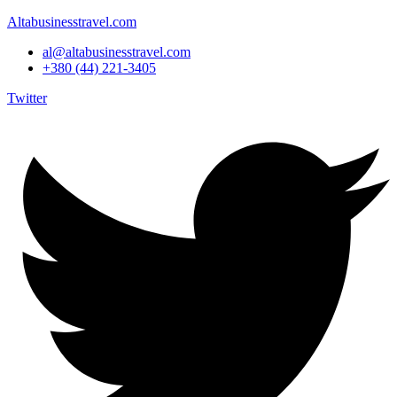
Altabusinesstravel.com
al@altabusinesstravel.com
+380 (44) 221-3405
Twitter