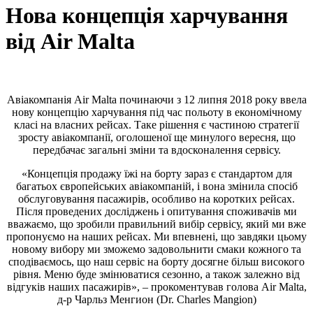
Нова концепція харчування
від Air Malta
Авіакомпанія Air Malta починаючи з 12 липня 2018 року ввела
нову концепцію харчування під час польоту в економічному
класі на власних рейсах. Таке рішення є частиною стратегії
зросту авіакомпанії, оголошеної ще минулого вересня, що
передбачає загальні зміни та вдосконалення сервісу.
«Концепція продажу їжі на борту зараз є стандартом для
багатьох європейських авіакомпаній, і вона змінила спосіб
обслуговування пасажирів, особливо на коротких рейсах.
Після проведених досліджень і опитування споживачів ми
вважаємо, що зробили правильний вибір сервісу, який ми вже
пропонуємо на наших рейсах. Ми впевнені, що завдяки цьому
новому вибору ми зможемо задовольнити смаки кожного та
сподіваємось, що наш сервіс на борту досягне більш високого
рівня. Меню буде змінюватися сезонно, а також залежно від
відгуків наших пасажирів», – прокоментував голова Air Malta,
д-р Чарльз Менгион (Dr. Charles Mangion)