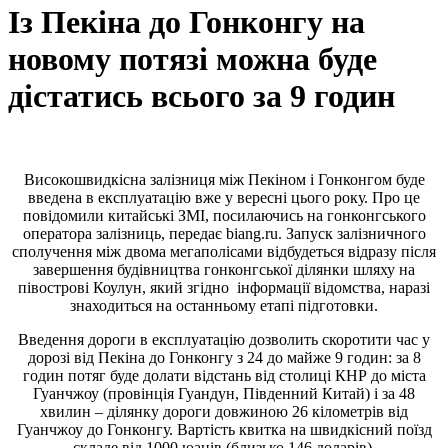
Із Пекіна до Гонконгу на
новому потязі можна буде
дістатись всього за 9 годин
Високошвидкісна залізниця між Пекіном і Гонконгом буде
введена в експлуатацію вже у вересні цього року. Про це
повідомили китайські
ЗМІ
, посилаючись на гонконгського
оператора залізниць, передає biang.ru. Запуск залізничного
сполучення між двома мегаполісами відбудеться відразу після
завершення будівництва гонконгської ділянки шляху на
півострові Коулун, який згідно інформації відомства, наразі
знаходиться на останньому етапі підготовки.
Введення дороги в експлуатацію дозволить скоротити час у
дорозі від Пекіна до Гонконгу з 24 до майже 9 годин: за 8
годин потяг буде долати відстань від столиці
КНР
до міста
Гуанчжоу (провінція Гуандун, Південний Китай) і за 48
хвилин – ділянку дороги довжиною 26 кілометрів від
Гуанчжоу до Гонконгу. Вартість квитка на швидкісний поїзд
складе від 1000 юанів (близько 146 доларів).