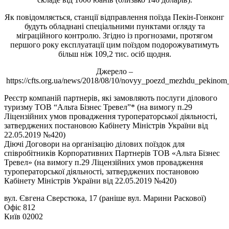
Як повідомляється, станції відправлення поїзда Пекін-Гонконг
будуть обладнані спеціальними пунктами огляду та
міграційного контролю. Згідно із прогнозами, протягом
першого року експлуатації цим поїздом подорожуватимуть
більш ніж 109,2 тис. осіб щодня.
Джерело –
https://cfts.org.ua/news/2018/08/10/novyy_poezd_mezhdu_pekino
Реєстр компаній партнерів, які замовляють послуги ділового
туризму ТОВ “Альта Бізнес Тревел”* (на вимогу п.29
Ліцензійних умов провадження туроператорської діяльності,
затверджених постановою Кабінету Міністрів України від
22.05.2019 №420)
Діючі Договори на організацію ділових поїздок для
співробітників Корпоративних Партнерів ТОВ «Альта Бізнес
Тревел» (на вимогу п.29 Ліцензійних умов провадження
туроператорської діяльності, затверджених постановою
Кабінету Міністрів України від 22.05.2019 №420)
вул. Євгена Сверстюка, 17 (раніше вул. Марини Раскової)
Офіс 812
Київ 02002