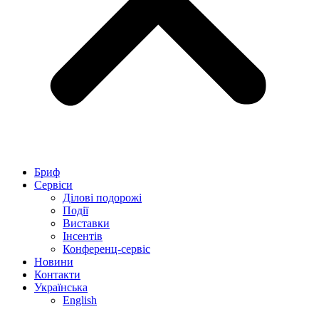
Бриф
Сервіси
Ділові подорожі
Події
Виставки
Інсентів
Конференц-сервіс
Новини
Контакти
Українська
English