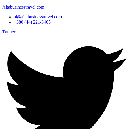
Altabusinesstravel.com
al@altabusinesstravel.com
+380 (44) 221-3405
Twitter