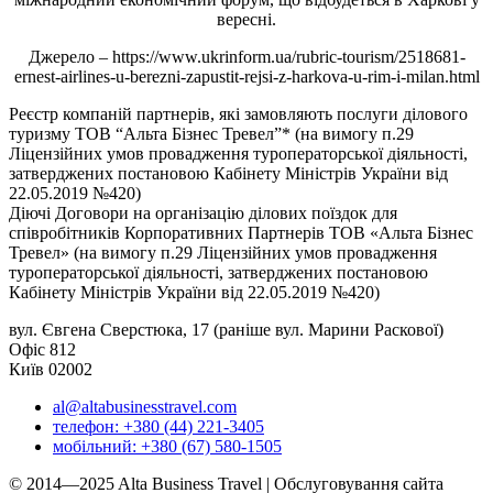
вересні.
Джерело – https://www.ukrinform.ua/rubric-tourism/2518681-
ernest-airlines-u-berezni-zapustit-rejsi-z-harkova-u-rim-i-milan.html
Реєстр компаній партнерів, які замовляють послуги ділового
туризму ТОВ “Альта Бізнес Тревел”* (на вимогу п.29
Ліцензійних умов провадження туроператорської діяльності,
затверджених постановою Кабінету Міністрів України від
22.05.2019 №420)
Діючі Договори на організацію ділових поїздок для
співробітників Корпоративних Партнерів ТОВ «Альта Бізнес
Тревел» (на вимогу п.29 Ліцензійних умов провадження
туроператорської діяльності, затверджених постановою
Кабінету Міністрів України від 22.05.2019 №420)
вул. Євгена Сверстюка, 17 (раніше вул. Марини Раскової)
Офіс 812
Київ 02002
al@altabusinesstravel.com
телефон: +380 (44) 221-3405
мобільний: +380 (67) 580-1505
© 2014—2025 Alta Business Travel | Обслуговування сайта