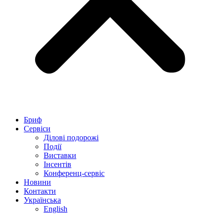
Бриф
Сервіси
Ділові подорожі
Події
Виставки
Інсентів
Конференц-сервіс
Новини
Контакти
Українська
English