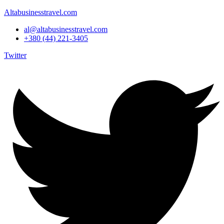
Altabusinesstravel.com
al@altabusinesstravel.com
+380 (44) 221-3405
Twitter