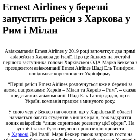
Ernest Airlines у березні
запустить рейси з Харкова у
Рим і Мілан
Авіакомпанія Ernest Airlines у 2019 році започаткує два прямі
авіарейси з Харкова до Італії. Про це йшлося на зустрічі
першого заступника голови Харківської ОДА Марка Беккера з
президентом авіакомпанії Ernest Airlines Шаді Ель Танніром,
повідомляє кореспондент Укрінформу.
“Перші рейси Ernest Airlines розпочнуться вже в березні за
двома напрямками: Харків – Мілан та Харків – Рим”, – сказав
представник авіакомпанії. Шаді Ель Таннір додав, що в
Україні компанія працює з минулого року.
У свою чергу Беккер наголосив, що у Харківській області
навчається багато студентів з інших країн, тож відкриття
нових авіарейсів “лише сприятиме розвитку цієї сфери”. На
зустрічі також було озвучено пропозицію провести
у
Харкові
Дні Італії. Марк Беккер також запросив гостя на
міжнародний економічний форум, що відбудеться в Харкові у