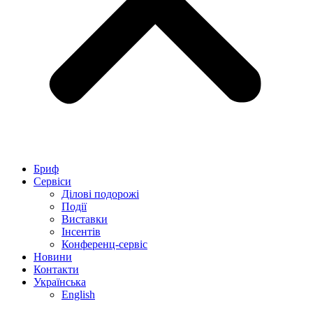
Бриф
Сервіси
Ділові подорожі
Події
Виставки
Інсентів
Конференц-сервіс
Новини
Контакти
Українська
English