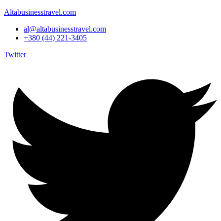
Altabusinesstravel.com
al@altabusinesstravel.com
+380 (44) 221-3405
Twitter