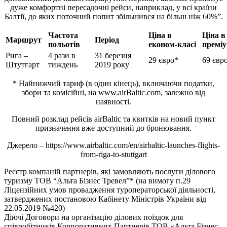
дуже комфортні пересадочні рейси, наприклад, у всі країни
Балтії, до яких поточний попит збільшився на більш ніж 60%”.
Частота
Ціна в
Ціна в
Маршрут
Період
польотів
економ-класі
преміу
Рига –
4 рази в
31 березня
29 євро*
69 євр
Штутгарт
тиждень
2019 року
* Найнижчий тариф (в один кінець), включаючи податки,
збори та комісійні, на www.airBaltic.com, залежно від
наявності.
Повний розклад рейсів airBaltic та квитків на новий пункт
призначення вже доступний до бронювання.
Джерело – https://www.airbaltic.com/en/airbaltic-launches-flights-
from-riga-to-stuttgart
Реєстр компаній партнерів, які замовляють послуги ділового
туризму ТОВ “Альта Бізнес Тревел”* (на вимогу п.29
Ліцензійних умов провадження туроператорської діяльності,
затверджених постановою Кабінету Міністрів України від
22.05.2019 №420)
Діючі Договори на організацію ділових поїздок для
співробітників Корпоративних Партнерів ТОВ «Альта Бізнес