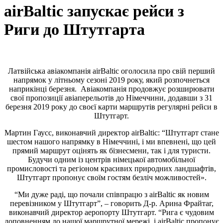
airBaltic запускає рейси з
Риги до Штутгарта
Латвійська авіакомпанія airBaltic оголосила про свій перший
напрямок у літньому сезоні 2019 року, який розпочнеться
наприкінці березня. Авіакомпанія продовжує розширювати
свої пропозиції авіаперельотів до Німеччини, додавши з 31
березня 2019 року до своєї карти маршрутів регулярні рейси в
Штутгарт.
Мартин Гаусс, виконавчий директор airBaltic: “Штутгарт стане
шестом нашого напрямку в Німеччині, і ми впевнені, що цей
прямий маршрут оцінять як бізнесмени, так і для туристи.
Будучи одним із центрів німецької автомобільної
промисловості та регіоном красивих природних ландшафтів,
Штутгарт пропонує своїм гостям безліч можливостей».
“Ми дуже раді, що почали співпрацю з airBaltic як новим
перевізником у Штутгарт”, – говорить Д-р. Арина Фрайтаг,
виконавчий директор аеропорту Штутгарт. “Рига є чудовим
доповненням до нашої маршрутної мережі, і airBaltic пропонує