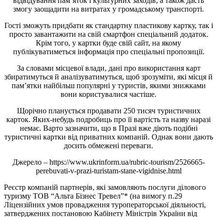
відвідування пам’яток і культурних заходів, а також дасть
змогу заощадити на витратах у громадському транспорті.
Гості зможуть придбати як стандартну пластикову картку, так і
просто завантажити на свій смартфон спеціальний додаток.
Крім того, у картки буде свій сайт, на якому
публікуватиметься інформація про спеціальні пропозиції.
За словами місцевої влади, дані про використання карт
збиратимуться й аналізуватимуться, щоб зрозуміти, які місця й
пам’ятки найбільш популярні у туристів, якими знижками
вони користувалися частіше.
Щорічно планується продавати 250 тисяч туристичних
карток. Яких-небудь подробиць про її вартість та назву наразі
немає. Варто зазначити, що в Празі вже діють подібні
туристичні картки від приватних компаній. Однак вони дають
досить обмежені переваги.
Джерело – https://www.ukrinform.ua/rubric-tourism/2526665-
perebuvati-v-prazi-turistam-stane-vigidnise.html
Реєстр компаній партнерів, які замовляють послуги ділового
туризму ТОВ “Альта Бізнес Тревел”* (на вимогу п.29
Ліцензійних умов провадження туроператорської діяльності,
затверджених постановою Кабінету Міністрів України від