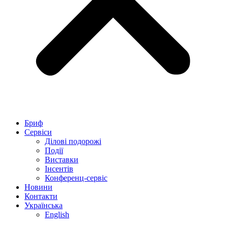
Бриф
Сервіси
Ділові подорожі
Події
Виставки
Інсентів
Конференц-сервіс
Новини
Контакти
Українська
English