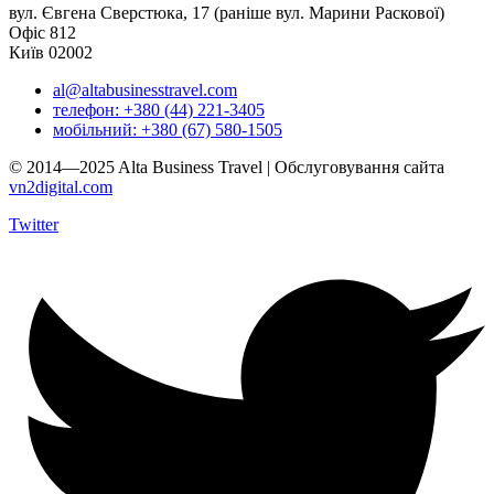
вул. Євгена Сверстюка, 17 (раніше вул. Марини Раскової)
Офіс 812
Київ 02002
al@altabusinesstravel.com
телефон: +380 (44) 221-3405
мобільний: +380 (67) 580-1505
© 2014—2025 Alta Business Travel | Обслуговування сайта
vn2digital.com
Twitter