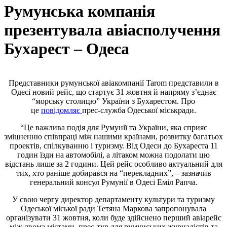
Румунська компанія
презентувала авіасполучення
Бухарест – Одеса
Представники румунської авіакомпанії Tarom представили в
Одесі новий рейс, що стартує 31 жовтня й напряму з’єднає
“морську столицю” України з Бухарестом. Про
це
повідомляє
прес-служба Одеської міськради.
“Це важлива подія для Румунії та України, яка сприяє
зміцненню співпраці між нашими країнами, розвитку багатьох
проектів, спілкуванню і туризму. Від Одеси до Бухареста 11
годин їзди на автомобілі, а літаком можна подолати цю
відстань лише за 2 години. Цей рейс особливо актуальний для
тих, хто раніше добирався на “перекладних”, – зазначив
генеральний консул Румунії в Одесі Еміл Рапча.
У свою чергу директор департаменту культури та туризму
Одеської міської ради Тетяна Маркова запропонувала
організувати 31 жовтня, коли буде здійснено перший авіарейс
між двома містами, прес-тур для румунських журналістів та