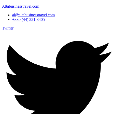
Altabusinesstravel.com
al@altabusinesstravel.com
+380 (44) 221-3405
Twitter