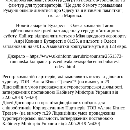
фан-тур для туроператорів. “Це дало б змогу громадянам
Румунії більше дізнатися про Одесу та її визначні пам’ятки”, –
сказала Маркова.
Новий авіарейс Бухарест – Одеса компанія Tarom
здійснюватиме тричі на тиждень: у середу, п’ятницю та
суботу. Лайнер відправлятиметься з Міжнародного аеропорту
Анрі Коанда в Бухаресті о 01:35, а вильоти з Одеси
заплановані на 04:15. Авіаквитки коштуватимуть від 123 євро.
Джерело – https://www.ukrinform.ua/rubric-tourism/2551373-
rumunska-kompania-prezentuvala-aviaspolucenna-buharest-
odesa.html
Реєстр компаній партнерів, які замовляють послуги ділового
туризму ТОВ “Альта Бізнес Тревел”* (на вимогу п.29
Ліцензійних умов провадження туроператорської діяльності,
затверджених постановою Кабінету Міністрів України від
22.05.2019 №420)
Діючі Договори на організацію ділових поїздок для
співробітників Корпоративних Партнерів ТОВ «Альта Бізнес
Тревел» (на вимогу п.29 Ліцензійних умов провадження
туроператорської діяльності, затверджених постановою
Кабінету Міністрів України від 22.05.2019 №420)