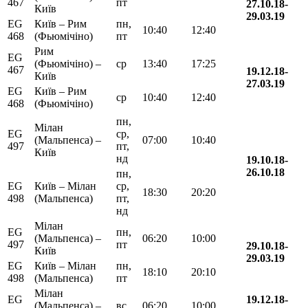
467
пт
27.10.18-
Київ
29.03.19
EG
Київ – Рим
пн,
10:40
12:40
468
(Фьюмічіно)
пт
Рим
EG
(Фьюмічіно) –
ср
13:40
17:25
467
19.12.18-
Київ
27.03.19
EG
Київ – Рим
ср
10:40
12:40
468
(Фьюмічіно)
пн,
Мілан
EG
ср,
(Мальпенса) –
07:00
10:40
497
пт,
Київ
нд
19.10.18-
26.10.18
пн,
EG
Київ – Мілан
ср,
18:30
20:20
498
(Мальпенса)
пт,
нд
Мілан
EG
пн,
(Мальпенса) –
06:20
10:00
497
пт
29.10.18-
Київ
29.03.19
EG
Київ – Мілан
пн,
18:10
20:10
498
(Мальпенса)
пт
Мілан
EG
19.12.18-
(Мальпенса) –
вс
06:20
10:00