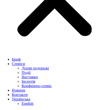
Бриф
Сервіси
Ділові подорожі
Події
Виставки
Інсентів
Конференц-сервіс
Новини
Контакти
Українська
English