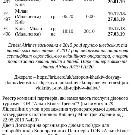
497
20.01.19
Київ
Мілан
EG
19.12.18-
(Мальпенса) –
ср
06:20
10:00
497
27.03.19
Київ
EG
Київ – Мілан
ср,
19.12.18-
18:10
20:10
498
(Мальпенса)
вс
27.03.19
Ernest Airlines заснована в 2015 році групою шведських та
італійських інвесторів. У 2017 році авіакомпанія отримала
сертифікат європейського авіаційного оператора, в червні
почала здійснювати рейси з Італії. Парк лайнерів включає
літаки Airbus A319 і A320.
Джерело – https://hrk.aero/uk/aeroport-kharkiv-dosyag-
domovlenosti-z-italijjskoyu-loukost-aviakompaniehyu-ernest-pro-
vidkrittya-novikh-rejjsiv-v-italiyu/
Реєстр компаній партнерів, які замовляють послуги ділового
туризму ТОВ “Альта Бізнес Тревел”* (на вимогу п.29
Ліцензійних умов провадження туроператорської діяльності,
затверджених постановою Кабінету Міністрів України від
22.05.2019 №420)
Діючі Договори на організацію ділових поїздок для
співробітників Корпоративних Партнерів ТОВ «Альта Бізнес