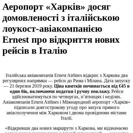
Аеропорт «Харків» досяг
домовленості з італійською
лоукост-авіакомпанією
Ernest про відкриття нових
рейсів в Італію
Італійська авіакомпанія Ernest Airlines відкриє з Харкова два
регулярних напрямки — рейси до Рима і Мілана. Дата запуску
— 21 березня 2019 року.
Ціна квитків починається від €45 в
один бік, включаючи податки і ручну поклажу.
Рейси
здійснюватимуться по четвергах, п’ятницях і неділях.
Авіакомпанія Ernest Airlines і Міжнародний аеропорт «Харків»
підписали довгострокову угоду про запуск прямого
авіасполучення між Харковом і двома провідними містами
Італії.
«Відкривши два нових маршрути з Харкова, ми відзначаємо