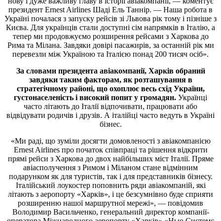
нову і дуже важливу главу в історії авіакомпанії, — коментує
президент Ernest Airlines Шаді Ель Таннір. — Наша робота в
Україні почалася з запуску рейсів зі Львова рік тому і пізніше з
Києва. Для українців стали доступні сім напрямків в Італію, а
тепер ми продовжуємо розширення рейсами з Харкова до
Рима та Мілана. Завдяки довірі пасажирів, за останній рік ми
перевезли між Україною та Італією понад 200 тисяч осіб».
За словами президента авіакомпанії, Харків обраний
завдяки таким факторам, як розташування в
стратегічному районі, що охоплює весь схід України,
густонаселеність і високий попит у громадян.
Українці
часто літають до Італії відпочивати, працювати або
відвідувати родичів і друзів. А італійці часто ведуть в Україні
бізнес.
«Ми раді, що зуміли досягти домовленості з авіакомпанією
Ernest Airlines про початок співпраці та рішення відкрити
прямі рейси з Харкова до двох найбільших міст Італії. Пряме
авіасполучення з Римом і Міланом стане відмінним
подарунком як для туристів, так і для представників бізнесу.
Італійський лоукостер поповнить ряди авіакомпаній, які
літають з аеропорту «Харків», і це безсумнівно буде сприяти
розширенню нашої маршрутної мережі», — повідомив
Володимир Васильченко, генеральний директор компанії-
оператора Міжнародного аеропорту «Харків» «Нью Системс