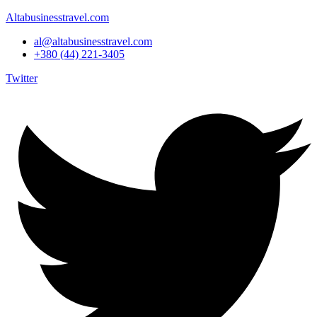
Altabusinesstravel.com
al@altabusinesstravel.com
+380 (44) 221-3405
Twitter