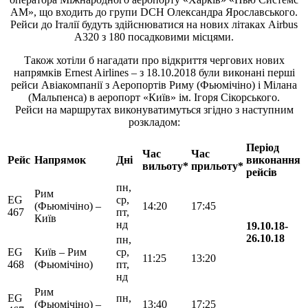
АМ», що входить до групи DCH Олександра Ярославського.
Рейси до Італії будуть здійснюватися на нових літаках Airbus
A320 з 180 посадковими місцями.
Також хотіли б нагадати про відкриття чергових нових
напрямків Ernest Airlines – з 18.10.2018 були виконані перші
рейси Авіакомпанії з Аеропортів Риму (Фьюмічіно) і Мілана
(Мальпенса) в аеропорт «Київ» ім. Ігоря Сікорського.
Рейси на маршрутах виконуватимуться згідно з наступним
розкладом:
Пер
і
од
Час
Час
Рейс
Напр
ямок
Дн
і
в
иконання
вильоту
*
прильоту
*
рейс
і
в
пн,
Рим
EG
ср,
(Фьюмічіно) –
14:20
17:45
467
пт,
Київ
нд
19.10.18-
26.10.18
пн,
EG
Київ – Рим
ср,
11:25
13:20
468
(Фьюмічіно)
пт,
нд
Рим
EG
пн,
(Фьюмічіно) –
13:40
17:25