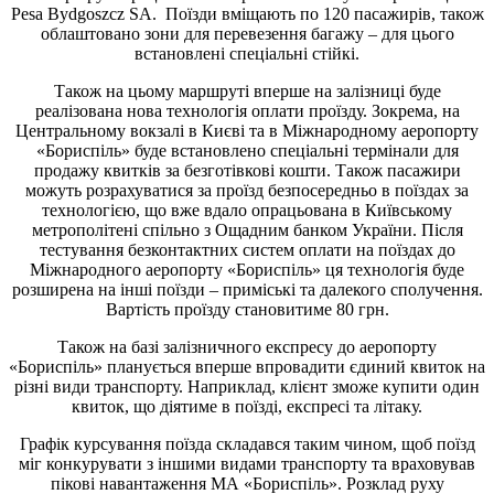
Pesa Bydgoszcz SA. Поїзди вміщають по 120 пасажирів, також
облаштовано зони для перевезення багажу – для цього
встановлені спеціальні стійкі.
Також на цьому маршруті вперше на залізниці буде
реалізована нова технологія оплати проїзду. Зокрема, на
Центральному вокзалі в Києві та в Міжнародному аеропорту
«Бориспіль» буде встановлено спеціальні термінали для
продажу квитків за безготівкові кошти. Також пасажири
можуть розрахуватися за проїзд безпосередньо в поїздах за
технологією, що вже вдало опрацьована в Київському
метрополітені спільно з Ощадним банком України. Після
тестування безконтактних систем оплати на поїздах до
Міжнародного аеропорту «Бориспіль» ця технологія буде
розширена на інші поїзди – приміські та далекого сполучення.
Вартість проїзду становитиме 80 грн.
Також на базі залізничного експресу до аеропорту
«Бориспіль» планується вперше впровадити єдиний квиток на
різні види транспорту. Наприклад, клієнт зможе купити один
квиток, що діятиме в поїзді, експресі та літаку.
Графік курсування поїзда складався таким чином, щоб поїзд
міг конкурувати з іншими видами транспорту та враховував
пікові навантаження МА «Бориспіль». Розклад руху