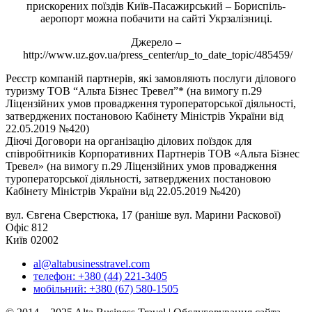
прискорених поїздів Київ-Пасажирський – Бориспіль-
аеропорт можна побачити на сайті Укрзалізниці.
Джерело –
http://www.uz.gov.ua/press_center/up_to_date_topic/485459/
Реєстр компаній партнерів, які замовляють послуги ділового
туризму ТОВ “Альта Бізнес Тревел”* (на вимогу п.29
Ліцензійних умов провадження туроператорської діяльності,
затверджених постановою Кабінету Міністрів України від
22.05.2019 №420)
Діючі Договори на організацію ділових поїздок для
співробітників Корпоративних Партнерів ТОВ «Альта Бізнес
Тревел» (на вимогу п.29 Ліцензійних умов провадження
туроператорської діяльності, затверджених постановою
Кабінету Міністрів України від 22.05.2019 №420)
вул. Євгена Сверстюка, 17 (раніше вул. Марини Раскової)
Офіс 812
Київ 02002
al@altabusinesstravel.com
телефон: +380 (44) 221-3405
мобільний: +380 (67) 580-1505