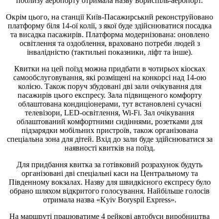
поблизу аеропорту отримала назву Бориспіль-аеропорт.
Окрім цього, на станції Київ-Пасажирський реконструйовано
платформу біля 14-ої колії, з якої буде здійснюватися посадка
та висадка пасажирів. Платформа модернізована: оновлено
освітлення та оздоблення, враховано потреби людей з
інвалідністю (тактильні показники, ліфт та інше).
Квитки на цей поїзд можна придбати в чотирьох кіосках
самообслуговування, які розміщені на конкорсі над 14-ою
колією. Також поруч збудовані дві зали очікування для
пасажирів цього експресу. Зала підвищеного комфорту
облаштована кондиціонерами, тут встановлені сучасні
телевізори, LED-освітлення, Wi-Fi. Зал очікування
облаштований комфортними сидіннями, розетками для
підзарядки мобільних пристроїв, також організована
спеціальна зона для дітей. Вхід до зали буде здійснюватися за
наявності квитків на поїзд.
Для придбання квитка за готівковий розрахунок будуть
організовані дві спеціальні каси на Центральному та
Південному вокзалах. Назву для швидкісного експресу було
обрано шляхом відкритого голосування. Найбільше голосів
отримала назва «Kyiv Boryspil Express».
На маршруті працюватиме 4 рейкові автобуси виробництва