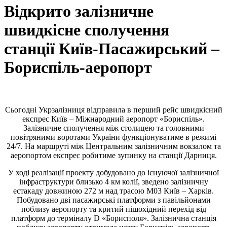
Відкрито залізничне
швидкісне сполучення
станції Київ-Пасажирський –
Бориспіль-аеропорт
Сьогодні Укрзалізниця відправила в перший рейс швидкісний
експрес Київ – Міжнародний аеропорт «Бориспіль».
Залізничне сполучення між столицею та головними
повітряними воротами України функціонуватиме в режимі
24/7. На маршруті між Центральним залізничним вокзалом та
аеропортом експрес робитиме зупинку на станції Дарниця.
У ході реалізації проекту добудовано до існуючої залізничної
інфраструктури близько 4 км колії, зведено залізничну
естакаду довжиною 272 м над трасою M03 Київ – Харків.
Побудовано дві пасажирські платформи з павільйонами
поблизу аеропорту та критий пішохідний перехід від
платформ до терміналу D «Борисполя». Залізнична станція