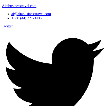
Altabusinesstravel.com
al@altabusinesstravel.com
+380 (44) 221-3405
Twitter