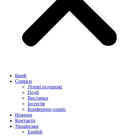
Бриф
Сервіси
Ділові подорожі
Події
Виставки
Інсентів
Конференц-сервіс
Новини
Контакти
Українська
English