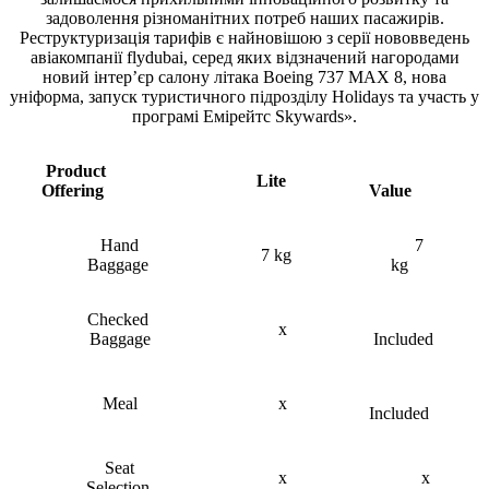
задоволення різноманітних потреб наших пасажирів.
Реструктуризація тарифів є найновішою з серії нововведень
авіакомпанії flydubai, серед яких відзначений нагородами
новий інтер’єр салону літака Boeing 737 MAX 8, нова
уніформа, запуск туристичного підрозділу Holidays та участь у
програмі Емірейтс Skywards».
Product
Lite
Offering
Value
Hand
7
7 kg
Baggage
kg
Checked
x
Baggage
Included
Meal
x
Included
Seat
x
x
Selection