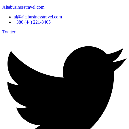
Altabusinesstravel.com
al@altabusinesstravel.com
+380 (44) 221-3405
Twitter