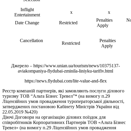
Inflight
x
x
Entertainment
Penalties
No
Date Change
Restricted
Apply
Cancellation
Penalties
Restricted
Apply
Джерело – https://www.unian.ua/tourism/news/10375137-
aviakompaniya-flydubai-zminila-liniyku-tarifiv.html
https://news.flydubai.com/lite-value-and-flex
Реєстр компаній партнерів, які замовляють послуги ділового
туризму ТОВ “Альта Бізнес Тревел”* (на вимогу п.29
Ліцензійних умов провадження туроператорської діяльності,
затверджених постановою Кабінету Міністрів України від
22.05.2019 №420)
Діючі Договори на організацію ділових поїздок для
співробітників Корпоративних Партнерів ТОВ «Альта Бізнес
Тревел» (на вимогу п.29 Ліцензійних умов провадження