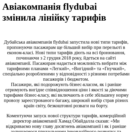
Авіакомпанія flydubai
змінила лінійку тарифів
Дубайська авіакомпанія flydubai запустила нові типи тарифів,
пропонуючи пасажирам ще більший вибір при перельоті в
економ-класі. Нові типи тарифів діють на всі бронювання,
починаючи з 2 грудня 2018 року, йдеться на сайті
авіакомпанії. Пасажирам надається можливість вибрати між
тарифними планами «Легкий», «Вигідний» та «Гнучкий»,
спеціально розробленими у відповідності з різними потребами
пасажирів і бюджетом.
Пасажири, які подорожують бізнес-класом, як і раніше
отримують вигідне співвідношення ціни і якості за діючими
тарифами бізнес-класу, які включають в себе збільшену норму
провозу зареєстрованого багажу, широкий вибір страв різних
країн світу, безкоштовні розваги на борту.
Коментуючи запуск нової структури тарифів, комерційний
директор авіакомпанії Хамад Обайдалла сказав: «Ми
відкриваємо нову главу досягнень авіакомпанії і як і раніше
залишаємося прихильними інноваційного розвитку та