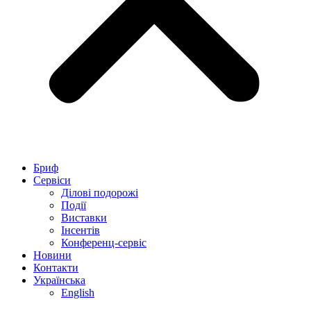
Бриф
Сервіси
Ділові подорожі
Події
Виставки
Інсентів
Конференц-сервіс
Новини
Контакти
Українська
English