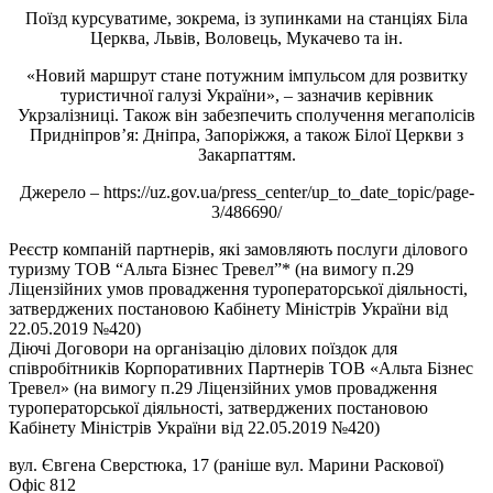
Поїзд курсуватиме, зокрема, із зупинками на станціях Біла
Церква, Львів, Воловець, Мукачево та ін.
«Новий маршрут стане потужним імпульсом для розвитку
туристичної галузі України», – зазначив керівник
Укрзалізниці. Також він забезпечить сполучення мегаполісів
Придніпров’я: Дніпра, Запоріжжя, а також Білої Церкви з
Закарпаттям.
Джерело – https://uz.gov.ua/press_center/up_to_date_topic/page-
3/486690/
Реєстр компаній партнерів, які замовляють послуги ділового
туризму ТОВ “Альта Бізнес Тревел”* (на вимогу п.29
Ліцензійних умов провадження туроператорської діяльності,
затверджених постановою Кабінету Міністрів України від
22.05.2019 №420)
Діючі Договори на організацію ділових поїздок для
співробітників Корпоративних Партнерів ТОВ «Альта Бізнес
Тревел» (на вимогу п.29 Ліцензійних умов провадження
туроператорської діяльності, затверджених постановою
Кабінету Міністрів України від 22.05.2019 №420)
вул. Євгена Сверстюка, 17 (раніше вул. Марини Раскової)
Офіс 812