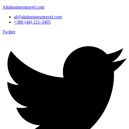
Altabusinesstravel.com
al@altabusinesstravel.com
+380 (44) 221-3405
Twitter