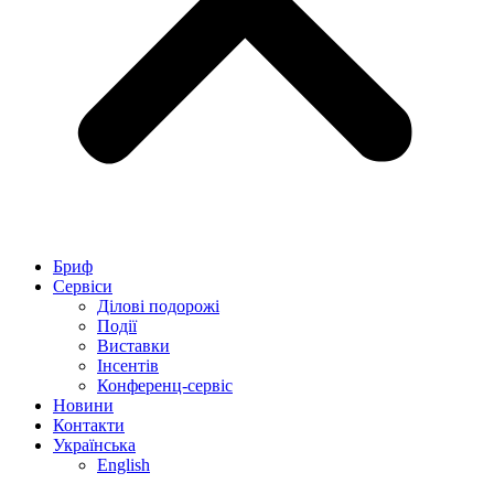
Бриф
Сервіси
Ділові подорожі
Події
Виставки
Інсентів
Конференц-сервіс
Новини
Контакти
Українська
English