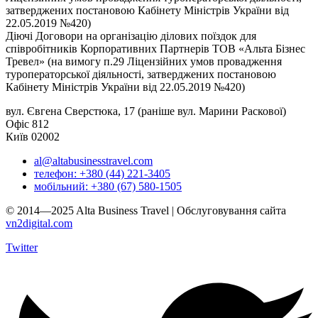
затверджених постановою Кабінету Міністрів України від
22.05.2019 №420)
Діючі Договори на організацію ділових поїздок для
співробітників Корпоративних Партнерів ТОВ «Альта Бізнес
Тревел» (на вимогу п.29 Ліцензійних умов провадження
туроператорської діяльності, затверджених постановою
Кабінету Міністрів України від 22.05.2019 №420)
вул. Євгена Сверстюка, 17 (раніше вул. Марини Раскової)
Офіс 812
Київ 02002
al@altabusinesstravel.com
телефон: +380 (44) 221-3405
мобільний: +380 (67) 580-1505
© 2014—2025 Alta Business Travel | Обслуговування сайта
vn2digital.com
Twitter