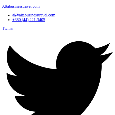
Altabusinesstravel.com
al@altabusinesstravel.com
+380 (44) 221-3405
Twitter