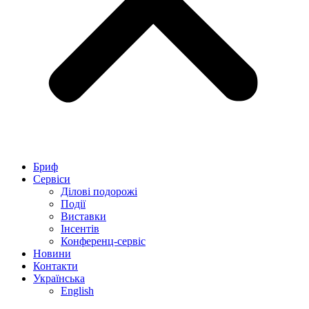
Бриф
Сервіси
Ділові подорожі
Події
Виставки
Інсентів
Конференц-сервіс
Новини
Контакти
Українська
English