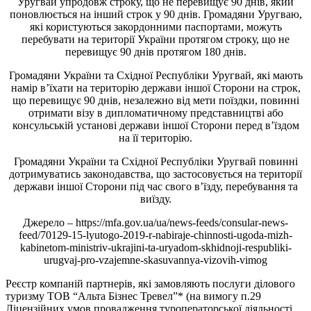
Уругвай упродовж строку, що не перевищує 90 днів, який
поновлюється на інший строк у 90 днів. Громадяни Уругваю,
які користуються закордонними паспортами, можуть
перебувати на території України протягом строку, що не
перевищує 90 днів протягом 180 днів.
Громадяни України та Східної Республіки Уругвай, які мають
намір в’їхати на територію держави іншої Сторони на строк,
що перевищує 90 днів, незалежно від мети поїздки, повинні
отримати візу в дипломатичному представництві або
консульській установі держави іншої Сторони перед в’їздом
на її територію.
Громадяни України та Східної Республіки Уругвай повинні
дотримуватись законодавства, що застосовується на території
держави іншої Сторони під час свого в’їзду, перебування та
виїзду.
Джерело – https://mfa.gov.ua/ua/news-feeds/consular-news-
feed/70129-15-lyutogo-2019-r-nabiraje-chinnosti-ugoda-mizh-
kabinetom-ministriv-ukrajini-ta-uryadom-skhidnoji-respubliki-
urugvaj-pro-vzajemne-skasuvannya-vizovih-vimog
Реєстр компаній партнерів, які замовляють послуги ділового
туризму ТОВ “Альта Бізнес Тревел”* (на вимогу п.29
Ліцензійних умов провадження туроператорської діяльності,