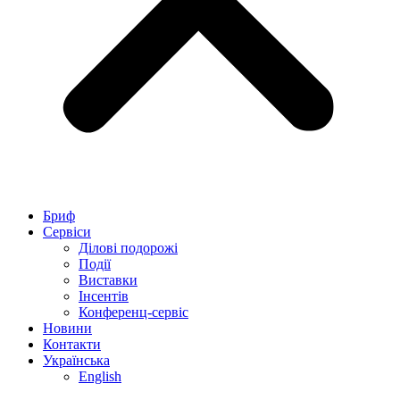
Бриф
Сервіси
Ділові подорожі
Події
Виставки
Інсентів
Конференц-сервіс
Новини
Контакти
Українська
English