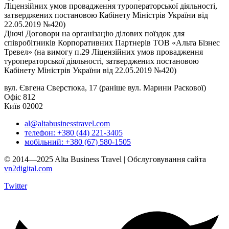
Ліцензійних умов провадження туроператорської діяльності,
затверджених постановою Кабінету Міністрів України від
22.05.2019 №420)
Діючі Договори на організацію ділових поїздок для
співробітників Корпоративних Партнерів ТОВ «Альта Бізнес
Тревел» (на вимогу п.29 Ліцензійних умов провадження
туроператорської діяльності, затверджених постановою
Кабінету Міністрів України від 22.05.2019 №420)
вул. Євгена Сверстюка, 17 (раніше вул. Марини Раскової)
Офіс 812
Київ 02002
al@altabusinesstravel.com
телефон: +380 (44) 221-3405
мобільний: +380 (67) 580-1505
© 2014—2025 Alta Business Travel | Обслуговування сайта
vn2digital.com
Twitter