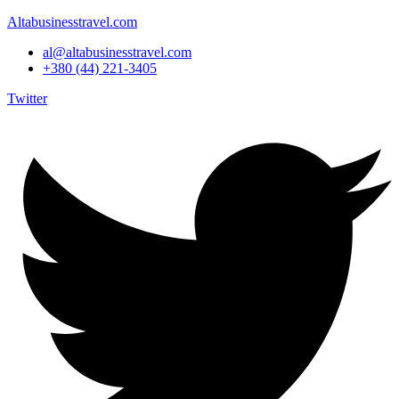
Altabusinesstravel.com
al@altabusinesstravel.com
+380 (44) 221-3405
Twitter