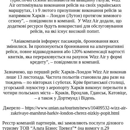
Air оптимізувала виконання рейсів на своїх українських
маршрутах, і з 9 лютого призупиняє виконання рейсів за
напрямком Харків – Лондон (Лутон) протягом зимового
сезону”, – повідомили в компанії. У Wizz Air додали, що
додаткові ресурси будуть використані для обслуговування
рейсів, на які існує високий попит.
“Авіакомпанія інформує пасажирів, бронювання яких
змінилися. Їм пропонуються бронювання на альтернативні
рейси, повне відшкодування або 120% компенсації вартості
квитків, яка перераховується на рахунок Wizz Air у формі
кредиту”, – повідомили в компанії.
Зазначимо, що перший рейс Харків-Лондон Wizz Air виконав
лише 13 листопада. Частота польотів становила два рази на
тиждень – по вівторках і суботах. Крім британської столиці,
угорський лоукостер з аеропорту Харків виконує перельоти в
чотири польських міста – Краків, Вроцлав, Гданськ, Катовіце,
– а також у Дортмунд і Відень.
Джерело – https://www.unian.ua/tourism/news/10409532-wizz-air-
zakrivaye-marshrut-harkiv-london-cherez-nizkiy-popit.html
Реєстр компаній партнерів, які замовляють послуги ділового
туризму ТОВ “Альта Бізнес Тревел”* (на вимогу п.29