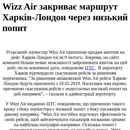
Wizz Air закриває маршрут
Харків-Лондон через низький
попит
Угорський лоукостер Wizz Air припинив продаж квитків на
рейс Харків-Лондон після 9 лютого. Зокрема, на сайті
компанії більше немає можливості забронювати квиток на цей
рейс після зазначеної дати, повідомляє
ЦТС
. В аеропорту
Харків підтвердили скасування рейсів за рішенням
перевізника. “За рішенням авіакомпанії Wizz Air рейси Харків-
Лондон будуть припинені з 10.02.2019. Наскільки нам відомо,
причиною скасування рейсів є недостатньо високий попит на
цей напрямок”, – сказали в адміністрації аеропорту.
У Wizz Air виданню ЦТС повідомили, що причиною такого
кроку з боку лоукостера є низький попит з боку пасажирів на
даному напрямку. “Wizz Air постійно відстежує ефективність
своїх рейсів, щоб забезпечувати пасажирів низькими цінами
на найбільш популярні напрямки. Оскільки попит і
туристичні сезони впливають на авіаційну галузь, Wizz