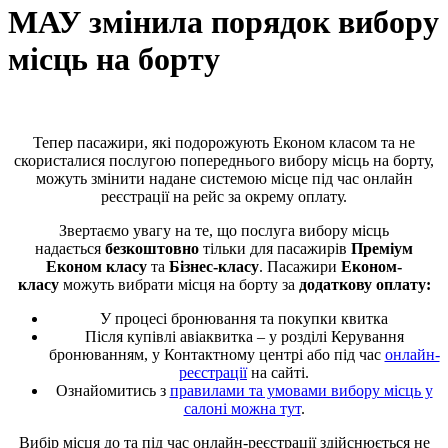
МАУ змінила порядок вибору
місць на борту
Тепер пасажири, які подорожують Економ класом та не
скористалися послугою попереднього вибору місць на борту,
можуть змінити надане системою місце під час онлайн
реєстрації на рейс за окрему оплату.
Звертаємо увагу на те, що послуга вибору місць
надається
безкоштовно
тільки для пасажирів
Преміум
Економ класу
та
Бізнес-класу
. Пасажири
Економ-
класу
можуть вибрати місця на борту за
додаткову оплату
:
У процесі бронювання та покупки квитка
Після купівлі авіаквитка – у розділі Керування
бронюванням, у Контактному центрі або під час
онлайн-
реєстрації
на сайті.
Ознайомитись з
правилами та умовами вибору місць у
салоні можна тут
.
Вибір місця до та під час онлайн-реєстрації здійснюється не