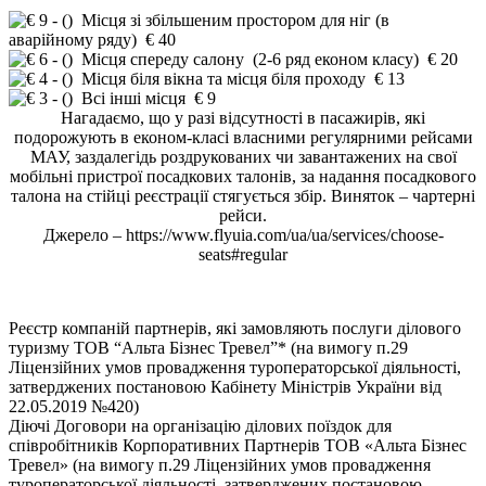
Місця зі збільшеним простором для ніг (в
аварійному ряду) € 40
Місця спереду салону (2-6 ряд економ класу) € 20
Місця біля вікна та місця біля проходу € 13
Всі інші місця € 9
Нагадаємо, що у разі відсутності в пасажирів, які
подорожують в економ-класі власними регулярними рейсами
МАУ, заздалегідь роздрукованих чи завантажених на свої
мобільні пристрої посадкових талонів, за надання посадкового
талона на стійці реєстрації стягується збір. Виняток – чартерні
рейси.
Джерело – https://www.flyuia.com/ua/ua/services/choose-
seats#regular
Реєстр компаній партнерів, які замовляють послуги ділового
туризму ТОВ “Альта Бізнес Тревел”* (на вимогу п.29
Ліцензійних умов провадження туроператорської діяльності,
затверджених постановою Кабінету Міністрів України від
22.05.2019 №420)
Діючі Договори на організацію ділових поїздок для
співробітників Корпоративних Партнерів ТОВ «Альта Бізнес
Тревел» (на вимогу п.29 Ліцензійних умов провадження
туроператорської діяльності, затверджених постановою