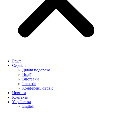
Бриф
Сервіси
Ділові подорожі
Події
Виставки
Інсентів
Конференц-сервіс
Новини
Контакти
Українська
English